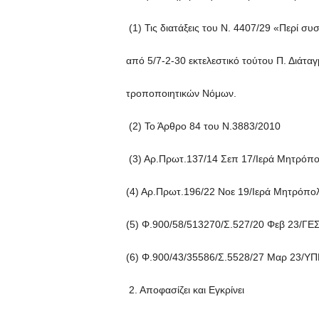
(1) Τις διατάξεις του Ν. 4407/29 «Περί σ
από 5/7-2-30 εκτελεστικό τούτου Π. Διάταγμ
τροποποιητικών Νόμων.
(2) Το Άρθρο 84 του Ν.3883/2010
(3) Αρ.Πρωτ.137/14 Σεπ 17/Ιερά Μητρόπ
(4) Αρ.Πρωτ.196/22 Νοε 19/Ιερά Μητρόπο
(5) Φ.900/58/513270/Σ.527/20 Φεβ 23/ΓΕΣ
(6) Φ.900/43/35586/Σ.5528/27 Μαρ 23/
2. Αποφασίζει και Εγκρίνει