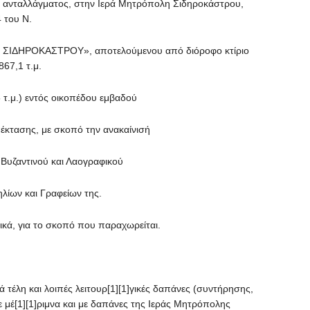
 ανταλλάγματος, στην Ιερά Μητρόπολη Σιδηροκάστρου,
 του Ν.
Φ ΣΙΔΗΡΟΚΑΣΤΡΟΥ», αποτελούμενου από διόροφο κτίριο
67,1 τ.μ.
5 τ.μ.) εντός οικοπέδου εμβαδού
επέκτασης, με σκοπό την ανακαίνισή
ς Βυζαντινού και Λαογραφικού
λίων και Γραφείων της.
τικά, για το σκοπό που παραχωρείται.
 τέλη και λοιπές λειτουρ[1][1]γικές δαπάνες (συντήρησης,
 μέ[1][1]ριμνα και με δαπάνες της Ιεράς Μητρόπολης