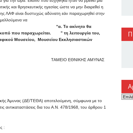
για την ώρα. Εκείνο που ευχήθηκα ήταν να βρεθεί μια
ικής και θρησκευτικής ηγεσίας ώστε να μην διαιρεθεί η
 της ΛΑΦ είναι δυστυχώς αδύνατη εάν παραχωρηθεί στην
 μελλούμενα να
ουν
“α. Το ακίνητο θα
Π
 σκοπό που παραχωρείται. ” τη λειτουργία του,
ραφικού Μουσείου, Μουσείου Εκκλησιαστικών
ορίζεται ΤΑΜΕΙΟ ΕΘΝΙΚΗΣ ΑΜΥΝΑΣ
Α
Αρχεί
νικής Άμυνας (ΔΕ/ΤΕΘΑ) αποτελούμενη, σύμφωνα με το
ις αντικαταστάσεις δια του Α.Ν. 478/1968, του άρθρου 1
ς :