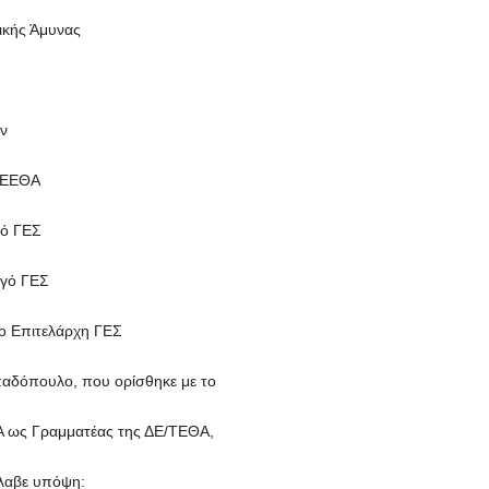
ικής Άμυνας
ν
 ΓΕΕΘΑ
γό ΓΕΣ
ηγό ΓΕΣ
ο Επιτελάρχη ΓΕΣ
παδόπουλο, που ορίσθηκε με το
ΘΑ ως Γραμματέας της ΔΕ/ΤΕΘΑ,
έλαβε υπόψη: