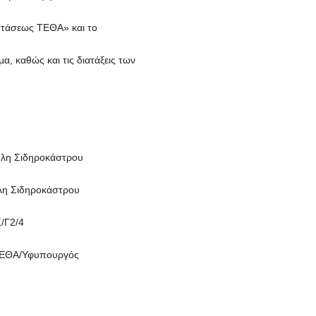
υστάσεως ΤΕΘΑ» και το
α, καθώς και τις διατάξεις των
ολη Σιδηροκάστρου
λη Σιδηροκάστρου
/Γ2/4
ΥΠΕΘΑ/Υφυπουργός