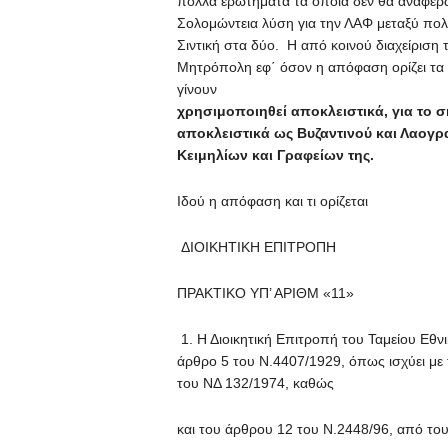
πολλά ερωτήματα τα οποία δεν θα αναφέρω 
Σολομώντεια λύση για την ΛΑΦ μεταξύ πολιτ
Σιντική στα δύο. Η από κοινού διαχείριση
Μητρόπολη εφ΄ όσον η απόφαση ορίζει τα
γίν
χρησιμοποιηθεί αποκλειστικά, για το
αποκλειστικά ως Βυζαντινού και Λαογ
Κειμηλίων και Γραφείων της.
Ιδού η απόφαση και τι 
ΔΙΟΙΚΗΤΙΚΗ ΕΠΙΤΡΟΠΗ
ΠΡΑΚΤΙΚΟ ΥΠ’ ΑΡΙΘΜ «11»
1. Η Διοικητική Επιτροπή του Ταμείου Εθ
άρθρο 5 του Ν.4407/1929, όπως ισχύει με τ
του ΝΔ 132/1974, καθώς
και του άρθρου 12 του Ν.2448/96, από του