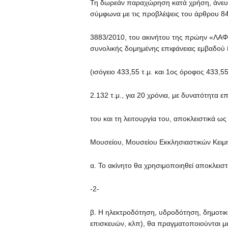
Τη δωρεάν παραχώρηση κατά χρήση, άνευ
σύμφωνα με τις προβλέψεις του άρθρου 84
3883/2010, του ακινήτου της πρώην «ΛΑ
συνολικής δομημένης επιφάνειας εμβαδού 8
(ισόγειο 433,55 τ.μ. και 1ος όροφος 433,5
2.132 τ.μ., για 20 χρόνια, με δυνατότητα 
του και τη λειτουργία του, αποκλειστικά ω
Μουσείου, Μουσείου Εκκλησιαστικών Κειμη
α. Το ακίνητο θα χρησιμοποιηθεί αποκλεισ
-2-
β. Η ηλεκτροδότηση, υδροδότηση, δημοτικά
επισκευών, κλπ), θα πραγματοποιούνται με