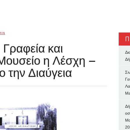
MIN
Π
 Γραφεία και
Δι
 Μουσείο η Λέσχη –
Δή
 την Διαύγεια
Σι
Γε
Λα
Ma
Δή
oσ
Μα
20