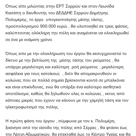
Όπως είπε μιλώντας στην ΕΡΤ Σερρών και στον Λεωνίδα
Κασάπη ο διευθυντής του ΔΕΔΔΗΕ Σερρών Δημήτρης
Πολυμέρης, το έργο υπογειοποίησης μέσης τάσης,
προϋπολογισμού 900.000 ευρώ , θα υλοποιηθεί σε τρεις φάσεις,
καλύπτοντας ολόκληρη την πόλη και αναμένεται να ολοκληρωθεί
σε ένα με ενάμιση χρόνο.
Όπως ειπε με την ολοκλήρωση του έργου θα εκσυγχρονιστεί το
δίκτυο με την βελτίωση της μέσης τάσης του ρεύματος , θα
υπάρχει μεγαλύτερη και καλύτερη ροή ρεύματος , μεγαλύτερη
ασφάλεια για τους κατοίκους , διότι θα απομακρυνθούν οι
κολώνες που σε πολλά σημεία βρίσκονται κοντά σε μπαλκόνια
και είναι επικίνδυνες, ενώ θα υπάρξει ένα καλύτερο αισθητικό
αποτέλεσμα, καθώς θα ξηλωθούν ολες οι κολώνες , εκτος από
κάποιες μικρές που εχουν να κάνουν με την χαμηλή τάση και τον
ηλεκτροφωτισμό της πόλης.
Η πρώτη φάση του έργου , σύμφωνα με τον κ. Πολυμέρη,
ξεκίνησε από την είσοδο της πόλης από Σέρρες , θα φτάσει έως
την Λέσχη Αξιωματικών, θα επεκταθεί έως το Κέντρο Υγείας και θα