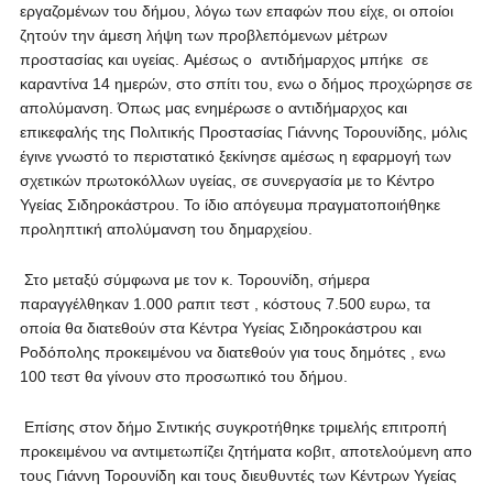
εργαζομένων του δήμου, λόγω των επαφών που είχε, οι οποίοι
ζητούν την άμεση λήψη των προβλεπόμενων μέτρων
προστασίας και υγείας.
Αμέσως ο
αντιδήμαρχος μπήκε σε
καραντίνα 14 ημερών, στο σπίτι του, ενω ο δήμος προχώρησε σε
απολύμανση. Όπως μας ενημέρωσε ο αντιδήμαρχος και
επικεφαλής της Πολιτικής Προστασίας Γιάννης Τορουνίδης, μόλις
έγινε γνωστό το περιστατικό ξεκίνησε αμέσως η εφαρμογή των
σχετικών πρωτοκόλλων υγείας, σε συνεργασία με το Κέντρο
Υγείας Σιδηροκάστρου. Το ίδιο απόγευμα πραγματοποιήθηκε
προληπτική απολύμανση του δημαρχείου.
Στο μεταξύ σύμφωνα με τον κ. Τορουνίδη, σήμερα
παραγγέλθηκαν 1.000 ραπιτ τεστ , κόστους 7.500 ευρω, τα
οποία θα διατεθούν στα Κέντρα Υγείας Σιδηροκάστρου και
Ροδόπολης προκειμένου να διατεθούν για τους δημότες , ενω
100 τεστ θα γίνουν στο προσωπικό του δήμου.
Επίσης στον δήμο Σιντικής συγκροτήθηκε τριμελής επιτροπή
προκειμένου να αντιμετωπίζει ζητήματα κοβιτ, αποτελούμενη απο
τους Γιάννη Τορουνίδη και τους διευθυντές των Κέντρων Υγείας