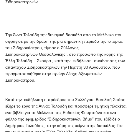
Σιδηροκαστρινών
Την Άννα Τολούδη την δυναμική δασκάλα απο το Μελένικο που
σφράγισε με την δράση της μια σημαντική περίοδο της ιστορίας
του Σιδηροκάστρου, τίμησε ο Σύλλογος
Σιδηροκαστρινών Θεσσαλονίκης , στο πρόσωπο της κόρης της
Έλλη Τολούδη – Σκούρα , κατά την εκδήλωση συνάντησης των
απανταχού Σιδηροκαστρινών την Πέμπτη 30 Αυγούστου, που
πραγματοποιήθηκε στην πρώην Λέσχη Αξιωματικών
Σιδηροκάστρου.
Κατά την εκδήλωση η πρόεδρος του Συλλόγου Βασιλική Σπάση
εξήρε το έργο της Άννας Τολούδη και πρόσφερε τιμητική πλακέτα,
ενα βιβλίο για το Μελένικο της Ευδοκίας Φουρτούνα και ενα
φύλλο της εφημερίδας “Σιδηροκαστρινών Βήμα” που εξέδιδε ο
Δημήτριος Τολούδης, στην κόρη της αείμνηστης δασκάλας. Για