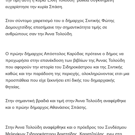
την τιμή αυτή η κυρία Έλλη Τολούδη βαθειά συγκινημένη
ευχαρίστησε την κυρία Σπάση.
Στον σύντομο χαιρετισμό του ο δήμαρχος Σιντικής Φώτης
Δομουχτσίδης επεσήμανε την σημαντικότητα τιμής σε
ανθρώπους σαν την Άννα Τολούδη.
Ο πρώην δήμαρχος Απόστολος Καρύδας πρότεινε ο δήμος να
προχωρήσει στην επανέκδοση των βιβλίων της Άννας Τολούδη
που αφορούν την ιστορία του Σιδηροκάστρου και της Σιντικής
καθώς και την παράδοση της περιοχής, ολοκληρώνοντας ετσι μια
προσπάθεια που είχε ξεκινήσει επί δικής του δημαρχιακής
θητείας.
Στην σημαντική βραδιά και τιμή στην Άννα Τολούδη αναφέρθηκε
και ο πρώην δήμαρχος Αθανάσιος Σπάσης.
Στην Άννα Τολούδη αναφέρθηκε και ο πρόεδρος του Συνδέσμου
Μελενίκων Σιδηροκάστρου Άριστείδης Καρατζούλης, ενω στο