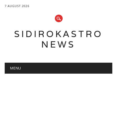
7 AUGUST 2026
SIDIROKASTRO
NEWS
Main menu
Skip
MENU
to
content