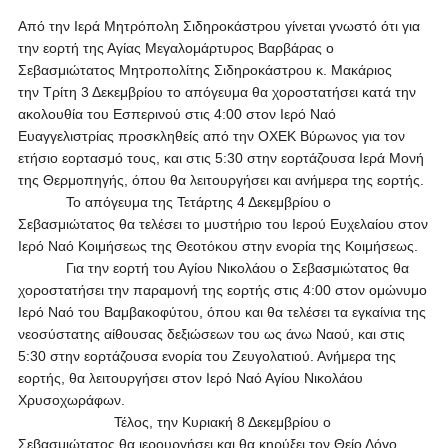
Από την Ιερά Μητρόπολη Σιδηροκάστρου γίνεται γνωστό ότι για
την εορτή της Αγίας Μεγαλομάρτυρος Βαρβάρας ο
Σεβασμιώτατος Μητροπολίτης Σιδηροκάστρου κ. Μακάριος
την Τρίτη 3 Δεκεμβρίου το απόγευμα θα χοροστατήσει κατά την
ακολουθία του Εσπερινού στις 4:00 στον Ιερό Ναό
Ευαγγελιστρίας προσκληθείς από την ΟΧΕΚ Βύρωνος για τον
ετήσιο εορτασμό τους, και στις 5:30 στην εορτάζουσα Ιερά Μονή
της Θερμοπηγής, όπου θα λειτουργήσει και ανήμερα της εορτής.
Το απόγευμα της Τετάρτης 4 Δεκεμβρίου ο
Σεβασμιώτατος θα τελέσει το μυστήριο του Ιερού Ευχελαίου στον
Ιερό Ναό Κοιμήσεως της Θεοτόκου στην ενορία της Κοιμήσεως.
Για την εορτή του Αγίου Νικολάου ο Σεβασμιώτατος θα
χοροστατήσει την παραμονή της εορτής στις 4:00 στον ομώνυμο
Ιερό Ναό του Βαμβακοφύτου, όπου και θα τελέσει τα εγκαίνια της
νεοσύστατης αίθουσας δεξιώσεων του ως άνω Ναού, και στις
5:30 στην εορτάζουσα ενορία του Ζευγολατιού. Ανήμερα της
εορτής, θα λειτουργήσει στον Ιερό Ναό Αγίου Νικολάου
Χρυσοχωράφων.
Τέλος, την Κυριακή 8 Δεκεμβρίου ο
Σεβασμιώτατος θα ιερουργήσει και θα κηρύξει τον Θείο Λόγο