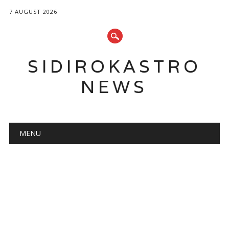
7 AUGUST 2026
SIDIROKASTRO
NEWS
Main menu
Skip
MENU
to
content