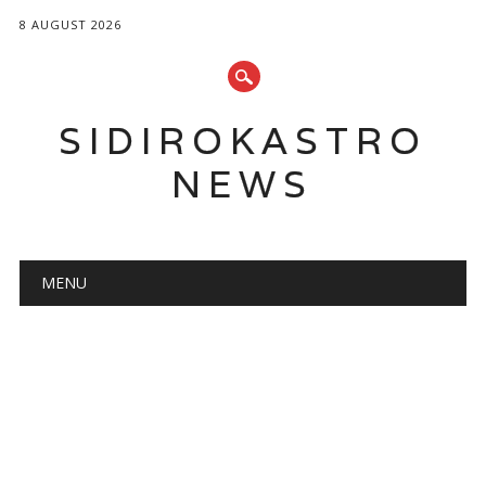
8 AUGUST 2026
SIDIROKASTRO
NEWS
Main menu
Skip
MENU
to
content