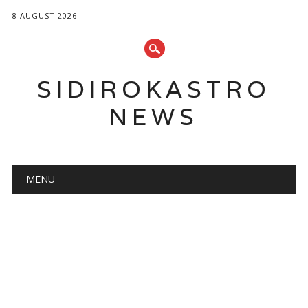
8 AUGUST 2026
SIDIROKASTRO
NEWS
Main menu
Skip
MENU
to
content