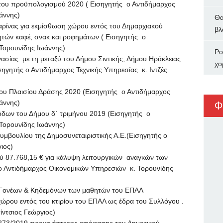
προϋπολογισμού 2020 ( Εισηγητής ο Αντιδήμαρχος
άννης)
Θα
ας για εκμίσθωση χώρου εντός του Δημαρχιακού
βλ
τών καφέ, σνακ και ροφημάτων ( Εισηγητής ο
Τορουνίδης Ιωάννης)
Ρο
ς με τη μεταξύ του Δήμου Σιντικής, Δήμου Ηράκλειας
χο
Εισηγητής ο Αντιδήμαρχος Τεχνικής Υπηρεσίας κ. Ιντζές
λαισίου Δράσης 2020 (Εισηγητής ο Αντιδήμαρχος
άννης)
Φ
ν του Δήμου δ΄ τριμήνου 2019 (Εισηγητής ο
Τορουνίδης Ιωάννης)
ουλίου της Δημοσυνεταιριστικής Α.Ε.(Εισηγητής ο
ιος)
.768,15 € για κάλυψη λειτουργικών αναγκών των
 Αντιδήμαρχος Οικονομικών Υπηρεσιών κ. Τορουνίδης
ονέων & Κηδεμόνων των μαθητών του ΕΠΑΛ
ρου εντός του κτιρίου του ΕΠΑΛ ως έδρα του Συλλόγου .
ίντσιος Γεώργιος)