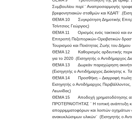
ΘΕΜΑ 9 Τροποποίηση της με αριθμ. 27
Συμβουλίου περί ¨ Αναπροσαρμογής τροφεί
βρεφονηπιακών σταθμών και ΚΔΑΠ¨ .(Εισηγ
ΘΕΜΑ 10 Συγκρότηση Δημοτικής Επιτροπή
Τσίντσιος Γεώργιος)
ΘΕΜΑ 11 Ορισμός ενός τακτικού και ενό
Επιτροπή Πεζοπορικών-Ορειβατικών δραστ
Τουρισμού και Ποιότητας Ζωής του Δήμου 
ΘΕΜΑ 12 Καθορισμός αρδευτικής περιόδο
για το 2020 .(Εισηγητής ο Αντιδήμαρχος Δι
ΘΕΜΑ 13 Δωρεάν παραχώρηση ακινήτου ε
(Εισηγητής ο Αντιδήμαρχος Διοίκησης κ. Τσ
ΘΕΜΑ 14 Προσθήκη – Διαγραφή πωλητών
Εισηγητής ο Αντιδήμαρχος Περιβάλλοντος,
Λεωνίδας)
ΘΕΜΑ 15 Αποδοχή χρηματοδότησης απ
ΠΡΟΤΕΡΑΙΟΤΗΤΑΣ ¨ Η τοπική ανάπτυξη και
απορριμματοφόρων και λοιπών οχημάτων 
ανακυκλώσιμων υλικών¨ (Εισηγητής ο Αντ