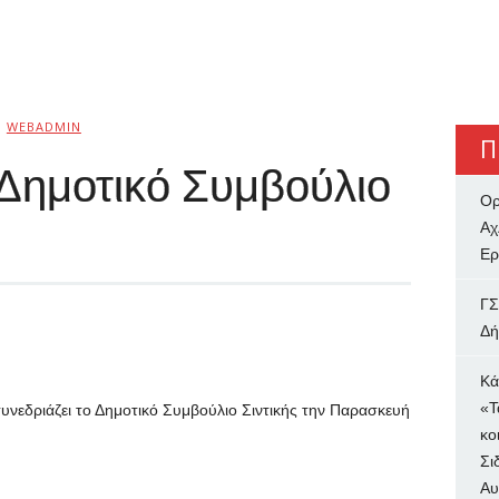
Ό
WEBADMIN
Π
 Δημοτικό Συμβούλιο
Ορ
Αχ
Ερ
ΓΣ
Δή
Κά
«Τ
υνεδριάζει το Δημοτικό Συμβούλιο Σιντικής την Παρασκευή
κο
Σι
Αυ