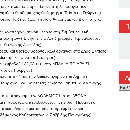
3/2019 προγενέστερης απόφασης του Δημοτικού
ων και λοιπές παρεμβάσεις στη λειτουργία των
ητής ο Αντιδήμαρχος Διοίκησης κ. Τσίντσιος Γεώργιος)
ς Παιδείας (Εισηγητής ο Αντιδήμαρχος Διοίκησης κ.
Π
ς αναπληρωματικού μέλους στη Συμβουλευτική
ηριοτήτων ( Εισηγητής ο Αντιδήμαρχος Περιβάλλοντος,
κ. Λεωνάκης Λεωνίδας)
υ και θέσεων υδρονομικών οργάνων στο Δήμο Σιντικής
οίκησης κ. Τσίντσιος Γεώργιος)
μβαδού 132,63 τ.μ. στο ΝΠΔΔ ¨Α.ΠΟ.ΔΡΑ.ΣΙ¨ .
ίντσιος Γεώργιος)
Α
 από θέσεις των λαϊκών αγορών του Δήμου (
 Τουρισμού και Ποιότητας Ζωής του Δήμου κ. Λεωνάκης
Αρχεί
ό το πρόγραμμα ΦΙΛΟΔΗΜΟΣ ΙΙ στον ΑΞΟΝΑ
 η προστασία περιβάλλοντος¨ με τίτλο: ¨Προμήθεια
αποκομιδής και μεταφοράς απορριμμάτων και
ιδήμαρχος Καθαριότητας κ. Σαββίδης Παναγιώτης)