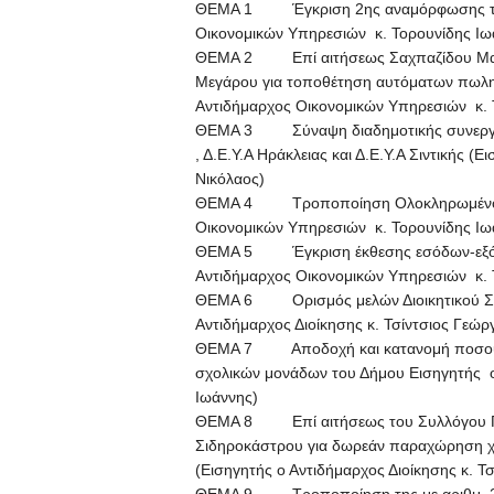
ΘΕΜΑ 1 Έγκριση 2ης αναμόρφωσης του 
Οικονομικών Υπηρεσιών κ. Τορουνίδης Ιω
ΘΕΜΑ 2 Επί αιτήσεως Σαχπαζίδου Μαρίν
Μεγάρου για τοποθέτηση αυτόματων πωλη
Αντιδήμαρχος Οικονομικών Υπηρεσιών κ. 
ΘΕΜΑ 3 Σύναψη διαδημοτικής συνεργασία
, Δ.Ε.Υ.Α Ηράκλειας και Δ.Ε.Υ.Α Σιντικής (
Νικόλαος)
ΘΕΜΑ 4 Τροποποίηση Ολοκληρωμένου Π
Οικονομικών Υπηρεσιών κ. Τορουνίδης Ιω
ΘΕΜΑ 5 Έγκριση έκθεσης εσόδων-εξόδω
Αντιδήμαρχος Οικονομικών Υπηρεσιών κ. 
ΘΕΜΑ 6 Ορισμός μελών Διοικητικού Συμβ
Αντιδήμαρχος Διοίκησης κ. Τσίντσιος Γεώργ
ΘΕΜΑ 7 Αποδοχή και κατανομή ποσού 87
σχολικών μονάδων του Δήμου Εισηγητής ο
Ιωάννης)
ΘΕΜΑ 8 Επί αιτήσεως του Συλλόγου Γ
Σιδηροκάστρου για δωρεάν παραχώρηση χώ
(Εισηγητής ο Αντιδήμαρχος Διοίκησης κ. Τσ