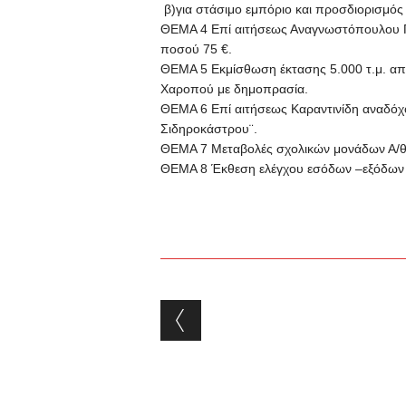
β)για στάσιμο εμπόριο και προσδιορισμός
ΘΕΜΑ 4 Επί αιτήσεως Αναγνωστόπουλου Γ
ποσού 75 €.
ΘΕΜΑ 5 Εκμίσθωση έκτασης 5.000 τ.μ. από
Χαροπού με δημοπρασία.
ΘΕΜΑ 6 Επί αιτήσεως Καραντινίδη αναδόχ
Σιδηροκάστρου¨.
ΘΕΜΑ 7 Μεταβολές σχολικών μονάδων Α/θμ
ΘΕΜΑ 8 Έκθεση ελέγχου εσόδων –εξόδων τ
Post navigation