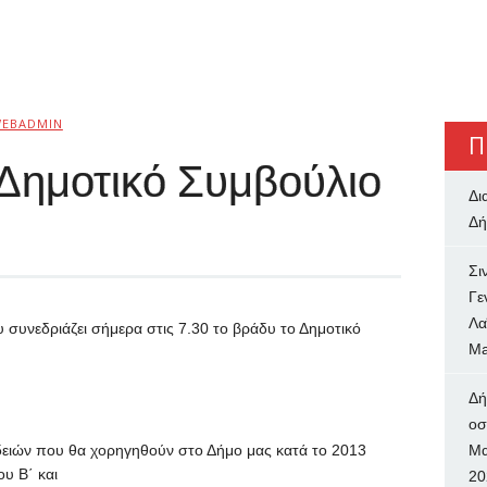
EBADMIN
Π
 Δημοτικό Συμβούλιο
Δι
Δή
Σι
Γε
Λα
 συνεδριάζει σήμερα στις 7.30 το βράδυ το Δημοτικό
Ma
Δή
oσ
ειών που θα χορηγηθούν στο Δήμο μας κατά το 2013
Μα
υ Β΄ και
20