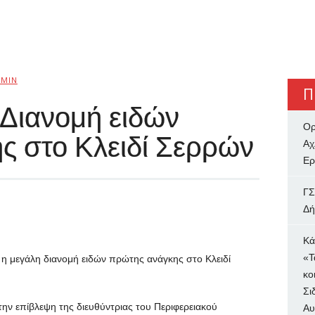
MIN
Π
: Διανομή ειδών
Ορ
ς στο Κλειδί Σερρών
Αχ
Ερ
ΓΣ
Δή
Κά
«Τ
η μεγάλη διανομή ειδών πρώτης ανάγκης στο Κλειδί
κο
Σι
ν επίβλεψη της διευθύντριας του Περιφερειακού
Αυ