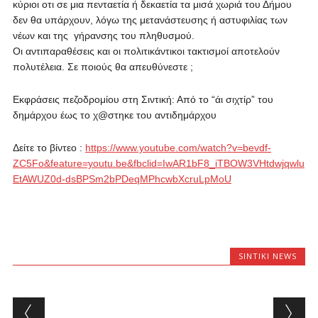
κύριοι οτι σε μια πενταετία ή δεκαετία τα μισά χωριά του Δήμου
δεν θα υπάρχουν, λόγω της μετανάστευσης ή αστυφιλίας των
νέων και της γήρανσης του πληθυσμού.
Οι αντιπαραθέσεις και οι πολιτικάντικοι τακτισμοί αποτελούν
πολυτέλεια. Σε ποιούς θα απευθύνεστε ;
Εκφράσεις πεζοδρομίου στη Σιντική: Από το “άι σιχτίρ” του
δημάρχου έως το χ@στηκε του αντιδημάρχου
Δείτε το βίντεο :
https://www.youtube.com/watch?v=bevdf-
ZC5Fo&feature=youtu.be&fbclid=IwAR1bF8_iTBOW3VHtdwjqwlu
EtAWUZ0d-dsBPSm2bPDeqMPhcwbXcruLpMoU
SINTIKI NEWS
Post navigation