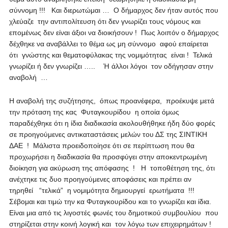
σύννομη !!! Και διερωτώμαι … Ο δήμαρχος δεν ήταν αυτός που
χλεύαζε την αντιπολίτευση ότι δεν γνωρίζει τους νόμους και
επομένως δεν είναι άξιοι να διοικήσουν ! Πως λοιπόν ο δήμαρχος
δέχθηκε να αναβάλλει το θέμα ως μη σύννομο αφού επαίρεται
ότι γνώστης και θεματοφύλακας της νομιμότητας είναι ! Τελικά
γνωρίζει ή δεν γνωρίζει ….. Ή άλλοι λόγοι τον οδήγησαν στην
αναβολή …
Η αναβολή της συζήτησης, όπως προανέφερα, προέκυψε μετά
την πρόταση της κας Φυταγκουρίδου η οποία όμως
παραδέχθηκε ότι η ίδια διαδικασία ακολουθήθηκε ήδη δύο φορές
σε προηγούμενες αντικαταστάσεις μελών του ΔΣ της ΣΙΝΤΙΚΗ
ΔΑΕ ! Μάλιστα προειδοποίησε ότι σε περίπτωση που θα
προχωρήσει η διαδικασία θα προσφύγει στην αποκεντρωμένη
διοίκηση για ακύρωση της απόφασης ! Η τοποθέτηση της, ότι
ανέχτηκε τις δυο προηγούμενες αποφάσεις και πρέπει αν
τηρηθεί “τελικά” η νομιμότητα δημιουργεί ερωτήματα !!!
Σέβομαι και τιμώ την κα Φυταγκουρίδου και το γνωρίζει και ίδια.
Είναι μια από τις λιγοστές φωνές του δημοτικού συμβουλίου που
στηρίζεται στην κοινή λογική και τον λόγω των επιχειρημάτων !