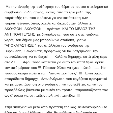
Με την έναρξη της συζήτησης του θέματος αυτού στο Δημοτικό
συμβούλιο, ο δήμαρχος, εκτός από τα τρία μέλη της
παράταξής του που πρότεινε για αντικατάσταση των
παραιτηθέντων, όπως όφειλε και δικαιούνταν άλλωστε,
ΑΚΟΥΣΟΝ ΑΚΟΥΣΟΝ , πρότεινε ΚΑΙ ΤΟ ΜΕΛΟΣ ΤΗΣ
ΑΝΤΙΠΟΛΙΤΕΥΣΗΣ με δικαιολογίες που ούτε στις παιδικές
χαρές του δήμου μας μπορούν να σταθούν, για να
“ΑΠΟΚΑΤΑΣΤΗΣΕΙ” τον υπάλληλο του ενυδρείου της
Βυρώνειας, θεωρώντας προφανώς ότι θα “στριμώξει” την
αντιπολίτευση να το δεχτεί !!! Καλά κε δήμαρχε, επτά μέλη έχεις
στο ΔΣ …. Αφού τόσο κόπτεσαι για αυτό τον υπάλληλο όρισε
τον από μέρους σου !!! Πόσους θέλεις να έχεις τελικά ….. Και
πόσους ακόμα πρέπει να “αποκαταστήσεις” !!! Είναι όμως
απαράδεκτο δήμαρχε, έναν άνθρωπο που εργάζεται πραγματικά
και με αυταπάρνηση στο ενυδρείο , να τον εκθέτεις και να τον
προσβάλλεις βάναυσα με αυτόν τον τρόπο, παρουσιάζοντας τον
ως ζήτουλα για να παίξεις πολιτικά παιχνίδια !!!
Στην συνέχεια και μετά από πρόταση της κας Φυταγκουρίδου το
θέμα αυτό αναβλήθηκε επειδή θεωρήθηκε η διαδικασία μη