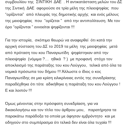
συμβουλίου της ΣΙΝΤΙΚΗ ΔΑΕ . Η αντικατάσταση μελών του ΔΣ
της Σιντική ΔΑΕ αφορούσε σε τρία μέλη της πλειοψηφίας που
“ορίζονται” από πλευράς της δημοτικής αρχής και ενός μέλους
της μειοψηφίας που “ορίζεται ” από την αντιπολίτευση. Με τον
όρο “ορίζονται ” εννοείται ψηφίζονται !!!
Για την ιστορία, σκόπιμο θεωρώ να αναφερθεί ότι κατά την
αρχική σύσταση του ΔΣ το 2019 τα μέλη της μειοψηφίας μετά
από πρόταση του κου Παναγιωτίδη ψηφίστηκαν από την
πλειοψηφία (νόμιμα ?… ηθικά ? ) με προφανή στόχο τον
αποκλεισμό της παράταξης του κου Λούγγου, τελικά από όλα τα
νομικά πρόσωπα του δήμου !!! Άλλωστε ο ίδιος ο κος
Παναγιωτίδης σε μια κρίση ειλικρίνειας εντός της συνεδρίασης
παραδέχθηκε ότι τότε αδικήθηκε η παράταξη του κου Λούγγου !
Ε και λοιπόν !!!
Όμως μένοντας στην πρόσφατη συνεδρίαση, για να
δικαιολογήσω και τον τίτλο του άρθρου μου, παρατήρησα τα
παρακάτω παράδοξα τα οποία με άφησαν εμβρόντητο και με
οδηγούν στο συμπέρασμα ότι τελικά δεν είναι όλα τυχαία !!!