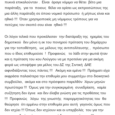
πυκνά επικαλούνταν . Είναι άραγε νόμιμο να θέτει βέτο μια
παράταξη, για το ποιους θέλει να ορίσει ως εκπροσώπους της
μια άλλη παράταξη σε όποιο νομικό πρόσωπο ή μήπως είναι και
ηθικό !!! Όταν χρησιμοποιείς μη νόμιμους τρόπους για να
πετύχεις τον σκοπό σου είναι ηθικό !!!
Οι λόγοι τελικά που προκάλεσαν την διατάραξη της ηρεμίας του
δημοτικού δεν μόνο η εκ του πονηρού πρόταση του δημάρχου
για την τοποθέτηση, ως μέλους της αντιπολίτευσης , πρόσωπο
που ο ίδιος επιθυμούσε ! Προφανώς το λάδι στην φωτιά ήταν
και η πρόταση του κου Λούγγου να με προτείνει για μα ακόμη
φορά ως υποψήφιο για μέλος του ΔΣ της Σιντική ΔΑΕ
αιφνιδιάζοντας τους πάντες !!! Ακόμη και εμένα !!! Πράγματι είχα
εκφράσει παλαιότερα την επιθυμία μου συμμετέχω στο διοικητικό
συμβούλιο, ακόμα και στο πρόσφατο παρελθόν λίγων μηνών
πρωτύτερα !!! Όμως για την συγκεκριμένη συνεδρίαση, καμία
συζήτηση δεν έγινε και δεν έλαβα γνώση για τις προθέσεις του
!!! Προφανώς λόγω της γνωστής παρορμητικότητας του θα
θεώρησε ότι εμμένω στην επιθυμία μου αυτή γεγονός όμως που
δεν ισχύει !!! Όπως δεν ισχύουν και οι υπερβολές του για την