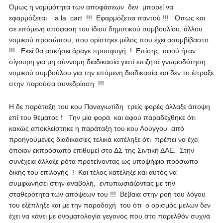
Όμως η νομιμότητα των αποφάσεων δεν μπορεί να
εφαρμόζεται a la cart !!! Εφαρμόζεται παντού !!! Όπως και
σε επόμενη απόφαση του ίδιου δημοτικού συμβουλίου, άλλου
νομικού προσώπου, που ορίστηκε μέλος που έχει ασυμβίβαστο
!!! Εκεί θα ασκήσει άραγε προσφυγή ! Επίσης αφού ήταν
σίγουρη για μη σύννομη διαδικασία γιατί επιζητά γνωμοδότηση
νομικού συμβούλου για την επόμενη διαδικασία και δεν το έπραξε
στην παρούσα συνεδρίαση !!!
Η δε παράταξη του κου Παναγιωτίδη τρείς φορές άλλαξε άποψη
επί του θέματος ! Την μία φορά και αφού παραδέχθηκε ότι
κακώς αποκλείστηκε η παράταξη του κου Λούγγου από
προηγούμενες διαδικασίες τελικά κατέληξε ότι πρέπει να έχει
όποιον εκπρόσωπο επιθυμεί στο ΔΣ της Σιντική ΔΑΕ. Στην
συνέχεια άλλαξε ρότα προτείνοντας ως υποψήφιο πρόσωπο
δικής του επιλογής ! Και τέλος κατέληξε και αυτός να
συμφωνήσει στην αναβολή, εντυπωσιάζοντας με την
σταθερότητα των απόψεων του !!! Βέβαια στην ροή του λόγου
του εξέπληξε και με την παραδοχή του ότι ο ορισμός μελών δεν
έχει να κάνει με ονοματολογία γεγονός που στο παρελθόν συχνά