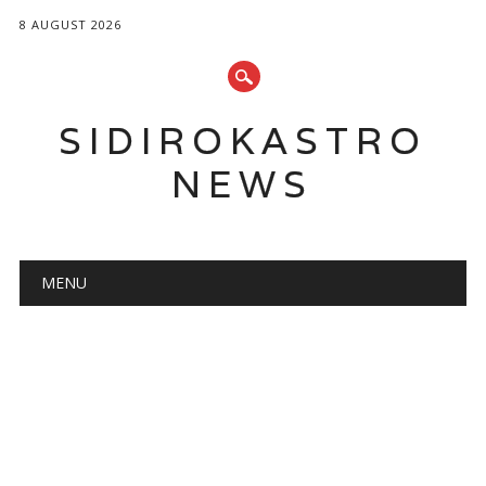
8 AUGUST 2026
SIDIROKASTRO
NEWS
Main menu
Skip
MENU
to
content