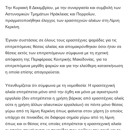
Την Κυριακή 8 Δεκεμβρίου, με την συνεργασία και συμβολή των
Αστυνομικών Τμημάτων Ηράκλειας και Πορροΐων,
πραγματοποιήθηκε έλεγχος των ερασιτεχνών αλιέων στη Λίμνη
Κερκίνη.
Έγιναν συστάσεις σε όλους τους ερασιτέχνες ψαράδες για τις
επιτρεπόμενες θέσεις αλιείας και απομακρύνθηκαν όσοι ήταν σε
θέσεις εκτός των επιτρεπόμενων σύμφωνα με τη σχετική
απόφαση της Περιφέρειας Κεντρικής Μακεδονίας, για τα
επιτρεπόμενα μεγέθη ψαριών και για την ελεύθερη κατασκήνωση
η οποία επίσης απαγορεύεται.
Υπενθυμίζεται ότι σύμφωνα με τη νομοθεσία: Η ερασιτεχνική
αλιεία επιτρέπεται μόνο από την όχθη και μόνο με αγκιστρωτά
εργαλεία (δεν επιτρέπεται η χρήση βάρκας από ερασιτέχνες αλιείς
ούτε η χρήση άλλων αλιευτικών εργαλείων) σε πέντε μόνο θέσεις
γύρω από τη λίμνη Κερκίνη όπως φαίνεται στον χάρτη (ο οποίος
υπάρχει σε πινακίδες σε διάφορα σημεία γύρω από τη λίμνη
όπως και οι θέσεις στις οποίες επιτρέπεται η ερασιτεχνική αλιεία