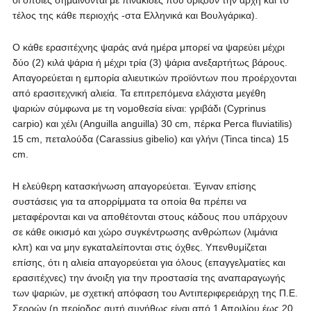
οι οποίες σημαίνονται με πινακίδες που ορίζουν την αρχή και το
τέλος της κάθε περιοχής -στα Ελληνικά και Βουλγάρικα).
Ο κάθε ερασιτέχνης ψαράς ανά ημέρα μπορεί να ψαρεύει μέχρι
δύο (2) κιλά ψάρια ή μέχρι τρία (3) ψάρια ανεξαρτήτως βάρους.
Απαγορεύεται η εμπορία αλιευτικών προϊόντων που προέρχονται
από ερασιτεχνική αλιεία. Τα επιτρεπόμενα ελάχιστα μεγέθη
ψαριών σύμφωνα με τη νομοθεσία είναι: γριβάδι (Cyprinus
carpio) και χέλι (Anguilla anguilla) 30 cm, πέρκα Perca fluviatilis)
15 cm, πεταλούδα (Carassius gibelio) και γλήνι (Tinca tinca) 15
cm.
Η ελεύθερη κατασκήνωση απαγορεύεται. Έγιναν επίσης
συστάσεις για τα απορρίμματα τα οποία θα πρέπει να
μεταφέρονται και να αποθέτονται στους κάδους που υπάρχουν
σε κάθε οικισμό και χώρο συγκέντρωσης ανθρώπων (λιμάνια
κλπ) και να μην εγκαταλείπονται στις όχθες. Υπενθυμίζεται
επίσης, ότι η αλιεία απαγορεύεται για όλους (επαγγελματίες και
ερασιτέχνες) την άνοιξη για την προστασία της αναπαραγωγής
των ψαριών, με σχετική απόφαση του Αντιπεριφερειάρχη της Π.Ε.
Σερρών (η περίοδος αυτή συνήθως είναι από 1 Απριλίου έως 20