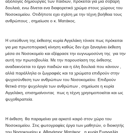
αξιόλογες δημιουργίες των παιδιών, πρόκειται για μια σοβαρή
δουλειά, ενω δίνεται ενα διαφορετικό χρώμα στους χώρους του
Νοσοκομείου. Οτιδήποτε εχει σχέση με την τέχνη βοήθεια τους
ανθρώπους , σημείωσε ο κ. Ματάκος.
Η υπεύθυνη της έκθεσης κυρία Αγγελάκη τόνισε πως πρόκειται
για μια πρωτοποριακή κίνηση καθώς δεν έχει ξαναγίνει έκθεση
μέσα σε Νοσοκομείο και εξέφρασε την ευγνωμοσύνη της για την
αυτή την πρωτοβουλία. Με την παρουσίαση της έκθεσης
αναδεικνύεται το έργο παιδιών και η όλη δουλειά που κάνουν ,
αλλά παράλληλα οι ζωγραφιές και τα χρώματα επιδρούν στην
ψυχοσύνθεση των ανθρώπων του Νοσοκομείου. Επιδρούν
θετικά στην ψυχολογία των ανθρώπων , σημείωσε η κυρία
Αγγελάκη, επισημαίνοντας πως η τέχνη χρησιμοποιείται και ως
ψυχοθεραπεία.
Η έκθεση θα παραμείνει για αρκετό καιρό στον χώρο του
Νοσοκομείου. Στις φωτογραφίες έργα των μαθητών, ο διοικητής
του Νοσοκομείου κ. Αθανάσιος Ματάκος , η κυρία Ευαγγελία