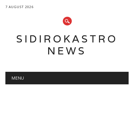
7 AUGUST 2026
SIDIROKASTRO
NEWS
Main menu
Skip
MENU
to
content