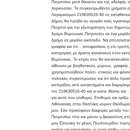
Πετριτσίου μετά θάνατον και της αδελφής σ
περιουσίαν. Τα συγκεντρωθέντα χρήματα απ
Λογαριασμού 219630516-40 τις καταθέσεις 
Δήμος θα προβεί εις αγοράν ενός υγειονομι
Πετρίτσι για την εξυπηρέτηση των δημοτών
δρόμο Βυρώνειας Πετριτσίου σε ένα μεγάλ
δρόμο σε μεγάλο οικόπεδο. Να αποτελείται
γραφεία και ότι .. αποφασίσεις η επι-τροπ
κατηγορίας με άριστη κατασκευή στον κεντ
Βυρώνειας. Το κτίριο που θα κατασκευάσει 
αίθουσα με βοηθητικούς χώρους, γραφεία, βι
χρησιμοποιηθούν πολιτι- στικούς και φιλα
πολιτικές συγκεντρώσεις και ότι άλλο προ
εισπράξεις από καταστήματα και διαμερίσμ
τον 219630516-40 και οι κατα- θέσεις και
για αυτά που επιθυμώ. Επιθυμώ και ορίζω 
Λιθουανίας στην Θεσ/νίκη κύριον Θεόδωρ
μου. Εάν προκύψουν διαφορές μεταξύ του 
Πετριτσίου τότε και μόνον η Δικαιοσύνη στ
μου Ελπινίκη το γένος Πουλτουχίδου παντρ
αγάπη και κατανόηση, γι’ αυτό επιθυ- μώ