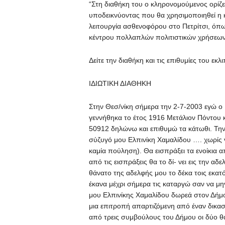
“Στη διαθήκη του ο κληρονομούμενος ορίζ
υποδεικνύοντας που θα χρησιμοποιηθεί η κ
λειτουργία ασθενοφόρου στο Πετρίτσι, όπως
κέντρου πολλαπλών πολιτιστικών χρήσεων
Δείτε την διαθήκη και τις επιθυμίες του εκλ
ΙΔΙΩΤΙΚΗ ΔΙΑΘΗΚΗ
Στην Θεσ/νίκη σήμερα την 2-7-2003 εγώ ο
γεννήθηκα το έτος 1916 Μετάλιον Πόντου κ
50912 δηλώνω και επιθυμώ τα κάτωθι. Την 
σύζυγό μου Ελπινίκη Χαμαλίδου …. χωρίς να
καμία πούληση). Θα εισπράξει τα ενοίκια α
από τις εισπράξεις θα το δί- νει εις την 
θάνατο της αδελφής μου το δέκα τοις εκατό
έκανα μέχρι σήμερα τις καταργώ σαν να μη
μου Ελπινίκης Χαμαλίδου δωρεά στον Δήμο
μια επιτροπή απαρτιζόμενη από έναν δικα
από τρεις συμβούλους του Δήμου οι δύο θα