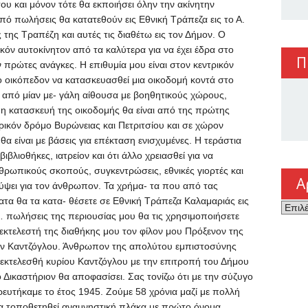
ου και μόνον τότε θα εκποιήσει όλην την ακίνητην
ό πωλήσεις θα κατατεθούν εις Εθνική Τράπεζα εις το Α.
της Τραπέζη και αυτές τις διαθέτω εις τον Δήμον. Ο
κόν αυτοκίνητον από τα καλύτερα για να έχει έδρα στο
Π
 πρώτες ανάγκες. Η επιθυμία μου είναι στον κεντρικόν
ο οικόπεδον να κατασκευασθεί μια οικοδομή κοντά στο
 από μίαν με- γάλη αίθουσα με βοηθητικούς χώρους,
ή η κατασκευή της οικοδομής θα είναι από της πρώτης
ρικόν δρόμο Βυρώνειας και Πετριτσίου και σε χώρον
θα είναι με βάσεις για επέκταση ενισχυμένες. Η τεράστια
βλιοθήκες, ιατρείον και ότι άλλο χρειασθεί για να
νθρωπικούς σκοπούς, συγκεντρώσεις, εθνικές γιορτές και
Α
κύψει για τον άνθρωπον. Τα χρήμα- τα που από τας
ατα θα τα κατα- θέσετε σε Εθνική Τράπεζα Καλαμαριάς εις
Αρχεί
 … πωλήσεις της περιουσίας μου θα τις χρησιμοποιήσετε
εκτελεστή της διαθήκης μου τον φίλον μου Πρόξενον της
ον Καντζόγλου. Άνθρωπον της απολύτου εμπιστοσύνης
εκτελεσθή κυρίου Καντζόγλου με την επιτροπή του Δήμου
ο Δικαστήριον θα αποφασίσει. Σας τονίζω ότι με την σύζυγο
ευτήκαμε το έτος 1945. Ζούμε 58 χρόνια μαζί με πολλή
 να τοποθετηθεί αναμνηστική πλάκα με πρώτο όνομα