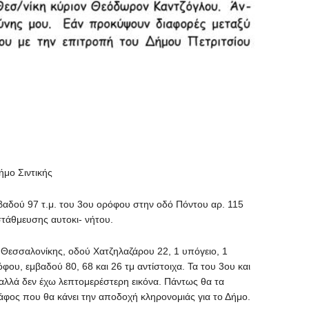
ήμο Σιντικής
μβαδού 97 τ.μ. του 3ου ορόφου στην οδό Πόντου αρ. 115
τάθμευσης αυτοκι- νήτου.
 Θεσσαλονίκης, οδού Χατζηλαζάρου 22, 1 υπόγειο, 1
φου, εμβαδού 80, 68 και 26 τμ αντίστοιχα. Τα του 3ου και
 αλλά δεν έχω λεπτομερέστερη εικόνα. Πάντως θα τα
άφος που θα κάνει την αποδοχή κληρονομιάς για το Δήμο.