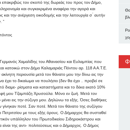
ει επακριβώς τον σκοπό της δωρεάς του προς τον Δήμο,
ληρονομία και συγκεκριμένα αναφέρει την αγορά και
Θα
 και την ανέργεση οικοδομής και την λειτουργία σ ́ αυτήν
βλ
. ”
Ρο
ιπόντος
χο
Φ
 Γερμανός Χαμαλίδης του Αθανασίου και Ευλαμπίας που
αι κατοικώ στον Δήμο Καλαμαριάς Πόντου αρ. 118 Α Α.Τ.Ε.
ακίνητη περιουσία μετά τον θάνατο μου την δίνω εις την
 έχει το δικαίωμα να πουλήσει (δεν θα έχει .. προβεί σε
πό διαμε- ρίσματα και καταστήματα και το δέκα εκατό 10%
αδελφή μου Τζαμπάζη Χρυσούλα. Μόνο εν ζωή. Μετά τον
 μένει εις την σύζυγο μου. Δηλώνω τα εξής. Όσες διαθήκες
ν γίνηκαν ποτέ. Σαν ποτέ. Μετά τον θάνατο της συζύγου
 Πετριτσίου με τους εξής όρους. Ο Δήμαρχος θα συσταθεί
στικόν υπάλληλον του Πρωτοδικείου Σιδηροκάστρου και
 είναι της αντι- πολιτεύσεως και ο Δήμαρχος. Ο Δήμος