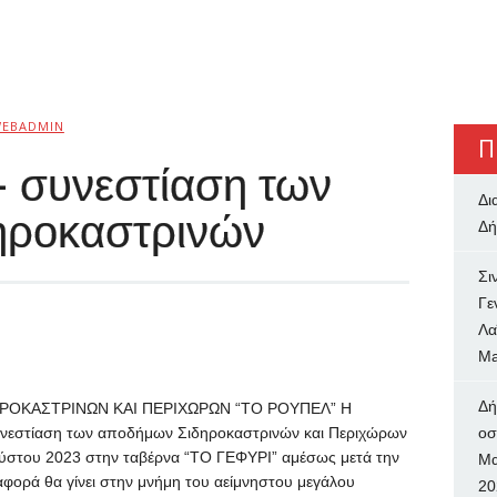
EBADMIN
Π
 συνεστίαση των
Δι
ηροκαστρινών
Δή
Σι
Γε
Λα
Ma
Δή
ΡΟΚΑΣΤΡΙΝΩΝ ΚΑΙ ΠΕΡΙΧΩΡΩΝ “ΤΟ ΡΟΥΠΕΛ” Η
υνεστίαση των αποδήμων Σιδηροκαστρινών και Περιχώρων
oσ
ούστου 2023 στην ταβέρνα “ΤΟ ΓΕΦΥΡΙ” αμέσως μετά την
Μα
αφορά θα γίνει στην μνήμη του αείμνηστου μεγάλου
20