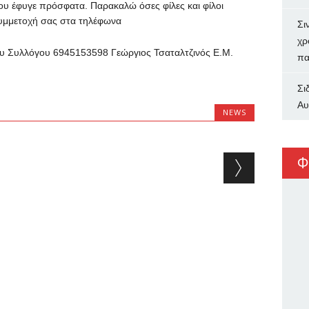
υ έφυγε πρόσφατα. Παρακαλώ όσες φίλες και φίλοι
συμμετοχή σας στα τηλέφωνα
Σι
χρ
υ Συλλόγου 6945153598 Γεώργιος Τσαταλτζινός Ε.Μ.
πα
Σι
Αυ
NEWS
Φ