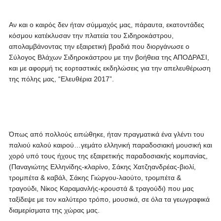
Αν και ο καιρός δεν ήταν σύμμαχός μας, πάραυτα, εκατοντάδες
κόσμου κατέκλυσαν την πλατεία του Σιδηροκάστρου,
απολαμβάνοντας την εξαιρετική βραδιά που διοργάνωσε ο
Σύλογος Βλάχων Σιδηροκάστρου με την βοήθεια της ΑΠΟΔΡΑΣΙ,
και με αφορμή τις εορταστικές εκδηλώσεις για την απελευθέρωση
της πόλης μας, “Ελευθέρια 2017”.
Όπως από πολλούς ειπώθηκε, ήταν πραγματικά ένα γλέντι του
παλιού καλού καιρού…γεμάτο ελληνική παραδοσιακή μουσική και
χορό υπό τους ήχους της εξαιρετικής παραδοσιακής κομπανίας,
(Παναγιώτης Ελληνίδης-κλαρίνο, Σάκης Χατζηανδρέας-βιολί,
τρομπέτα & καβάλ, Σάκης Γιώργου-λαούτο, τρομπέτα &
τραγούδι, Νίκος Καραμανλής-κρουστά & τραγούδι) που μας
ταξίδεψε με τον καλύτερο τρόπο, μουσικά, σε όλα τα γεωγραφικά
διαμερίσματα της χώρας μας.