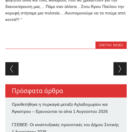
φαγητού αλλά και τους θαλάμους που θα χρειαστούν για την
διανυκτέρευση μας… Πάμε σαν άλλοτε…Στου Άγιου Παύλου την
κορυφή στήσαμε μια πολιτεία….Ανυπομονούμε να τα πούμε από
κοντά!!! “
SINTIKI NEWS
Post navigation
Πρόσφατα άρθρα
Οριοθετήθηκε η πυρκαγιά μεταξύ Αχλαδοχωρίου και
Άγκιστρου – Ερευνώνται τα αίτια
1 Αυγούστου 2026
ΓΣΕΒΕΕ: Οι αναπτυξιακές προοπτικές του Δήμου Σιντικής
1 Αυγούστου 2026