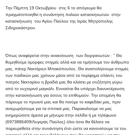
Την Πέμπτη 19 Οκτωβρίου στις 6 το απόγευμα θα
πραγματοποιηθεί η συνάντηση παλιών κατασκηνωτών στην
κατασκήνωση του Αγίου Παύλου της Ιεράς Μητρόπολης
Σιδηροκάστρου.
Όπως αναφέρεται στην ανακοίνωση των διοργανωτών : ” Θα
θυμηθούμε όμορφες στιγμές αλλά και να τιμήσουμε τον άνθρωπο
μας, πάτερ Nεκτάριςο Μπακόπουλος .Θα αναπολήσουμε στιγμές
των παιδικών μας χρόνων μέσα από τα περίφημα σλάιντς του
πατρός Νεκταρίου η βραδιά μας θα κλείσει με συζήτηση γύρω
από το νυχτερινό μαγκάλι. Εννοείται θα υπάρχει διανυκτέρευση
στην κατασκήνωση για όσους το επιθυμούν. Την επομένη θα
πάρουμε το πρωινό μας και θα πιούμε το καφεδάκι μας, πριν
αναχωρήσουμε για τα σπιτικά μας. Παρακαλούμε να μας
ενημερώσετε άμεσα με μήνυμα στην σελίδα ή με τηλέφωνο
(6973886409/Λυγεράς Παύλος) όλοι όσοι θα θέλατε να
παρευρεθείτε στην συνάντηση έτσι ώστε να κανονίσουμε τα του