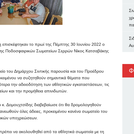
Σι
χρ
πα
Σι
η επισκέφτηκαν το πρωί της Πέμπτης 30 Ιουνίου 2022 ο
Αυ
σης Ποδοσφαιρικών Σωματείων Σερρών Νίκος Κατσαβάκης
Φ
ίο του Δημάρχου Σιντικής παρουσία και του Προέδρου
ειμένου να συζητηθούν σημαντικά θέματα που
ότερα την αδειοδότηση των αθλητικών εγκαταστάσεων, τις
ίων και την προμήθεια απινιδωτών.
ο κ. Δομουχτσίδης διαβεβαίωσε ότι θα δρομολογηθούν
ανανεωθούν όλες άδειες, προκειμένου κανένα σωματείο του
στικών υποχρεώσεων.
πρέπει να ακολουθηθεί από τα αθλητικά σωματεία με τη