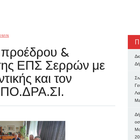
DMIN
Π
 προέδρου &
Δι
της ΕΠΣ Σερρών με
Δή
τικής και τον
Σι
Γε
.ΠΟ.ΔΡΑ.ΣΙ.
Λα
Ma
Δή
oσ
Μα
20