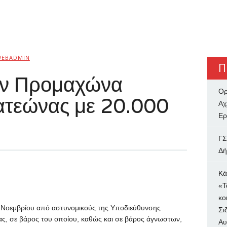
WEBADMIN
Π
ον Προμαχώνα
Ορ
τεώνας με 20.000
Αχ
Ερ
ΓΣ
Δή
Κά
«Τ
κο
9 Νοεμβρίου από αστυνομικούς της Υποδιεύθυνσης
Σι
ς, σε βάρος του οποίου, καθώς και σε βάρος άγνωστων,
Αυ