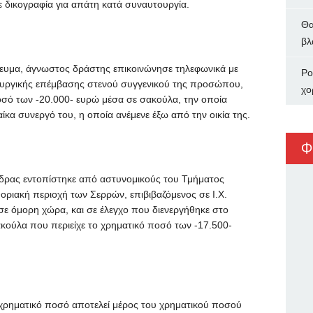
ε δικογραφία για απάτη κατά συναυτουργία.
Θα
βλ
γευμα, άγνωστος δράστης επικοινώνησε τηλεφωνικά με
Ρο
ουργικής επέμβασης στενού συγγενικού της προσώπου,
χο
οσό των -20.000- ευρώ μέσα σε σακούλα, την οποία
ίκα συνεργό του, η οποία ανέμενε έξω από την οικία της.
Φ
νδρας εντοπίστηκε από αστυνομικούς του Τμήματος
ριακή περιοχή των Σερρών, επιβιβαζόμενος σε Ι.Χ.
 σε όμορη χώρα, και σε έλεγχο που διενεργήθηκε στο
κούλα που περιείχε το χρηματικό ποσό των -17.500-
ρηματικό ποσό αποτελεί μέρος του χρηματικού ποσού