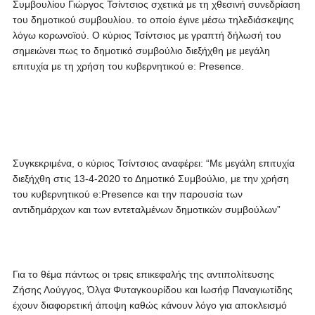
Συμβουλίου Γιώργος Τσίντσιος σχετικά με τη χθεσινή συνεδρίαση
του δημοτικού συμβουλίου. το οποίο έγινε μέσω τηλεδιάσκεψης
λόγω κορωνοϊού. Ο κύριος Τσίντσιος με γραπτή δήλωσή του
σημειώνει πως το δημοτικό συμβούλιο διεξήχθη με μεγάλη
επιτυχία με τη χρήση του κυβερνητικού e: Presence.
Συγκεκριμένα, ο κύριος Τσίντσιος αναφέρει: “Με μεγάλη επιτυχία
διεξήχθη στις 13-4-2020 το Δημοτικό Συμβούλιο, με την χρήση
του κυβερνητικού e:Presence και την παρουσία των
αντιδημάρχων και των εντεταλμένων δημοτικών συμβούλων”
Για το θέμα πάντως οι τρεις επικεφαλής της αντιπολίτευσης
Ζήσης Λούγγος, Όλγα Φυταγκουρίδου και Ιωσήφ Παναγιωτίδης
έχουν διαφορετική άποψη καθώς κάνουν λόγο για αποκλεισμό