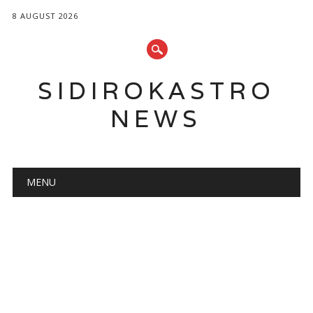
8 AUGUST 2026
SIDIROKASTRO
NEWS
Main menu
Skip
MENU
to
content