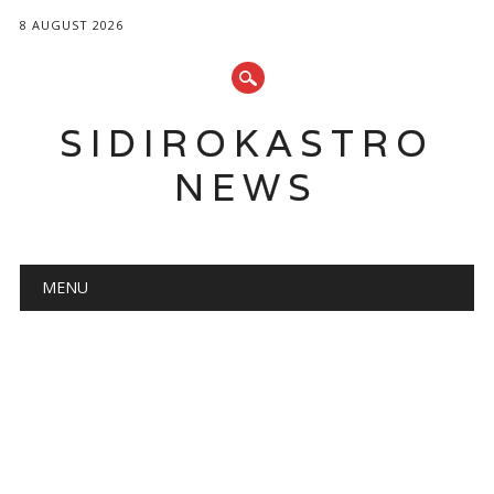
8 AUGUST 2026
SIDIROKASTRO
NEWS
Main menu
Skip
MENU
to
content