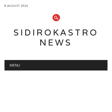
8 AUGUST 2026
SIDIROKASTRO
NEWS
Main menu
Skip
MENU
to
content