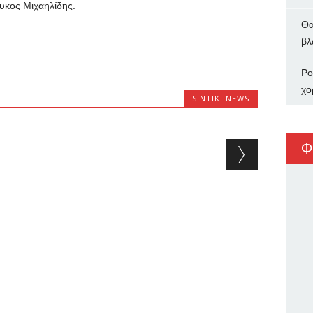
υκος Μιχαηλίδης.
Θα
βλ
Ρο
χο
SINTIKI NEWS
Φ