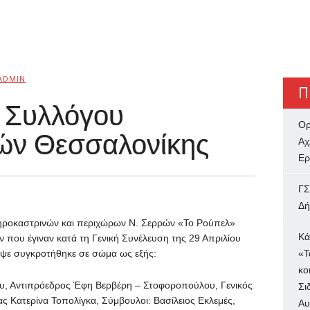
ADMIN
Π
υ Συλλόγου
Ορ
ών Θεσσαλονίκης
Αχ
Ερ
ΓΣ
Δή
ηροκαστρινών και περιχώρων Ν. Σερρών «Το Ρούπελ»
Κά
ν που έγιναν κατά τη Γενική Συνέλευση της 29 Απριλίου
υψε συγκροτήθηκε σε σώμα ως εξής:
«Τ
κο
υ, Αντιπρόεδρος Έφη Βερβέρη – Στοφοροπούλου, Γενικός
Σι
 Κατερίνα Τοπολίγκα, Σύμβουλοι: Βασίλειος Εκλεμές,
Αυ