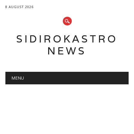
8 AUGUST 2026
SIDIROKASTRO
NEWS
Main menu
Skip
MENU
to
content