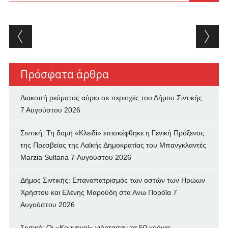
Post navigation
Πρόσφατα άρθρα
Διακοπή ρεύματος αύριο σε περιοχές του Δήμου Σιντικής
7 Αυγούστου 2026
Σιντική: Τη δομή «Κλειδί» επισκέφθηκε η Γενική Πρόξενος
της Πρεσβείας της Λαϊκής Δημοκρατίας του Μπανγκλαντές
Marzia Sultana
7 Αυγούστου 2026
Δήμος Σιντικής: Επαναπατρισμός των oστών των Ηρώων
Χρήστου και Ελένης Μαρούδη στα Ανω Πορόϊα
7
Αυγούστου 2026
Σιντική: Οι «Κομνηνοί» γιόρτασαν τα 50 χρόνια