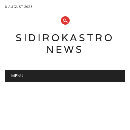
8 AUGUST 2026
SIDIROKASTRO
NEWS
Main menu
Skip
MENU
to
content