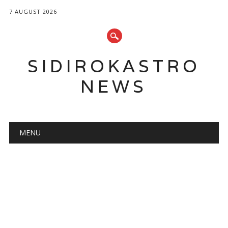
7 AUGUST 2026
SIDIROKASTRO
NEWS
Main menu
Skip
MENU
to
content