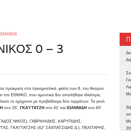
EBADMIN
Π
ΙΚΟΣ 0 – 3
Δι
Δή
Σι
Γε
Λα
και πρόκριση στα προημιτελικά, φάση των 8, του θεσμού.
Ma
για τον ΕΘΝΙΚΟ, που αμυντικά δεν απειλήθηκε ιδιαίτερα,
λεισε το ημίχρονο με προβάδισμα δύο τερμάτων. Τα γκολ
Δή
Η
στο 25′,
ΓΚΑ’Ι’ΤΑΤΖΗ
στο 41′ και
ΙΩΑΝΝΙΔΗ
στο 69΄.
oσ
ΓΑΔΟΣ ΝΙΚΟΣ), ΓΑΒΡΙΗΛΙΔΗΣ, ΚΑΡΥΠΙΔΗΣ,
Μα
Σ, ΓΚΑ’Ι’ΤΑΤΖΗΣ (62′ ΣΑΧΠΑΤΖΙΔΗΣ Δ.), ΠΕΛΙΤΑΡΗΣ,
20