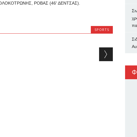
ΚΟΛΟΚΟΤΡΩΝΗΣ, ΡΟΒΑΣ (46′ ΔΕΝΤΣΑΣ).
Σι
χρ
πα
SPORTS
Σι
Αυ
Φ