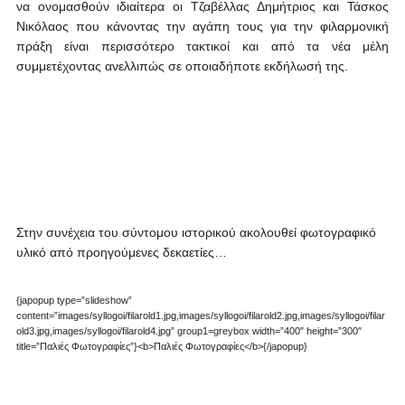
να ονομασθούν ιδιαίτερα οι Τζαβέλλας Δημήτριος και Τάσκος
Νικόλαος που κάνοντας την αγάπη τους για την φιλαρμονική
πράξη είναι περισσότερο τακτικοί και από τα νέα μέλη
συμμετέχοντας ανελλιπώς σε οποιαδήποτε εκδήλωσή της.
Στην συνέχεια του σύντομου ιστορικού ακολουθεί φωτογραφικό
υλικό από προηγούμενες δεκαετίες…
{japopup type=”slideshow”
content=”images/syllogoi/filarold1.jpg,images/syllogoi/filarold2.jpg,images/syllogoi/filar
old3.jpg,images/syllogoi/filarold4.jpg” group1=greybox width=”400″ height=”300″
title=”Παλιές Φωτογραφίες”}<b>Παλιές Φωτογραφίες</b>{/japopup}