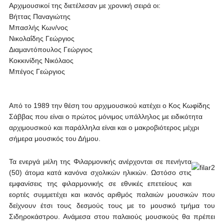
Aρχιμουσικοί της διετέλεσαν με χρονική σειρά οι:
Βήττας Παναγιώτης
Μπασλής Κων/νος
Νικολαΐδης Γεώργιος
Διαμαντόπουλος Γεώργιος
Κοκκινίδης Νικόλαος
Μπέγος Γεώργιος
Από το 1989 την θέση του αρχιμουσικού κατέχει ο Κος Κωφίδης
Σάββας που είναι ο πρώτος μόνιμος υπάλληλος με ειδικότητα
αρχιμουσικού και παράλληλα είναι και ο μακροβιότερος μέχρι
σήμερα μουσικός του Δήμου.
Τα ενεργά μέλη της Φιλαρμονικής ανέρχονται σε πενήντα
(50) άτομα κατά κανόνα σχολικών ηλικιών. Ωστόσο στις
εμφανίσεις της φιλαρμονικής σε εθνικές επετείους και
εορτές συμμετέχει και ικανός αριθμός παλαιών μουσικών που
δείχνουν έτσι τους δεσμούς τους με το μουσικό τμήμα του
Σιδηροκάστρου. Ανάμεσα στου παλαιούς μουσικούς θα πρέπει