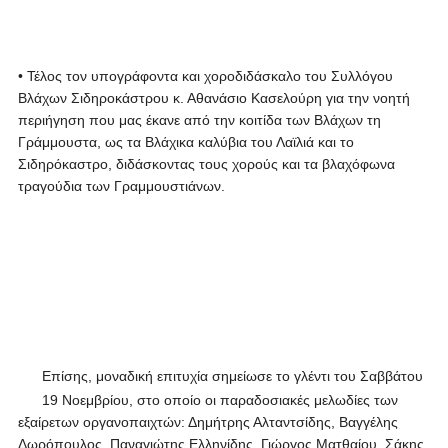
• Τέλος τον υπογράφοντα και χοροδιδάσκαλο του Συλλόγου
Βλάχων Σιδηροκάστρου κ. Αθανάσιο Κασελούρη για την νοητή
περιήγηση που μας έκανε από την κοιτίδα των Βλάχων τη
Γράμμουστα, ως τα Βλάχικα καλύβια του Λαϊλιά και το
Σιδηρόκαστρο, διδάσκοντας τους χορούς και τα βλαχόφωνα
τραγούδια των Γραμμουστιάνων.
Επίσης, μοναδική επιτυχία σημείωσε το γλέντι του Σαββάτου
19 Νοεμβρίου, στο οποίο οι παραδοσιακές μελωδίες των
εξαίρετων οργανοπαιχτών: Δημήτρης Αλταντσίδης, Βαγγέλης
Δωρόπουλος, Παναγιώτης Ελληνίδης, Γιώργος Ματθαίου, Σάκης