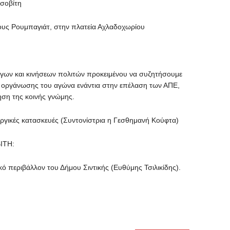
υσοβίτη
τους Ρουμπαγιάτ, στην πλατεία Αχλαδοχωρίου
όγων και κινήσεων πολιτών προκειμένου να συζητήσουμε
ς οργάνωσης του αγώνα ενάντια στην επέλαση των ΑΠΕ,
ση της κοινής γνώμης.
ργικές κατασκευές (Συντονίστρια η Γεσθημανή Κούφτα)
ΙΤΗ:
ό περιβάλλον του Δήμου Σιντικής (Ευθύμης Τσιλικίδης).