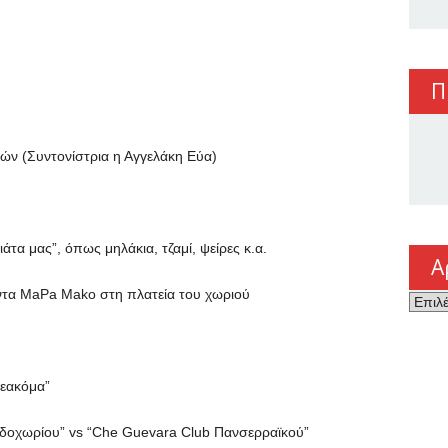
Π
ιών (Συντονίστρια η Αγγελάκη Εύα)
ιάτα μας”, όπως μηλάκια, τζαμί, ψείρες κ.α.
Α
ντα MaPa Mako στη πλατεία του χωριού
Αρχεί
εακόμα”
αδοχωρίου” vs “Che Guevara Club Πανσερραϊκού”