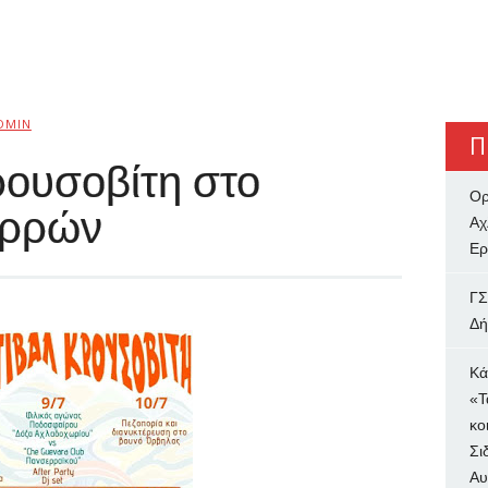
DMIN
Π
ρουσοβίτη στο
Ορ
ερρών
Αχ
Ερ
ΓΣ
Δή
Κά
«Τ
κο
Σι
Αυ