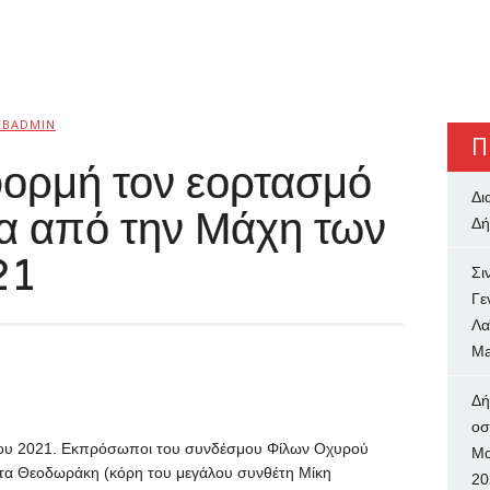
EBADMIN
Π
φορμή τον εορτασμό
Δι
ια από την Μάχη των
Δή
21
Σι
Γε
Λα
Ma
Δή
oσ
ο του 2021. Εκπρόσωποι του συνδέσμου Φίλων Οχυρού
Μα
ίτα Θεοδωράκη (κόρη του μεγάλου συνθέτη Μίκη
20