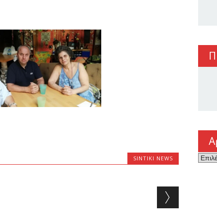
Π
Α
Αρχεί
SINTIKI NEWS