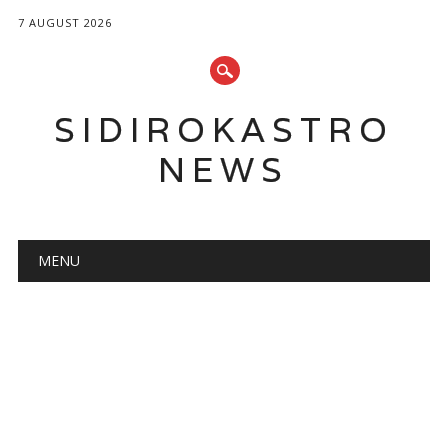
7 AUGUST 2026
SIDIROKASTRO
NEWS
Main menu
Skip
MENU
to
content