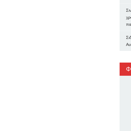
Σι
χρ
πα
Σι
Αυ
Φ