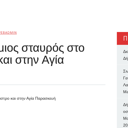
WEBADMIN
Π
μιος σταυρός στο
Δι
αι στην Αγία
Δή
Σι
Γε
Λα
Ma
αστρο και στην Αγία Παρασκευή
Δή
oσ
Μα
20