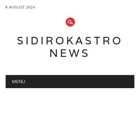
8 AUGUST 2026
SIDIROKASTRO
NEWS
Main menu
Skip
MENU
to
content