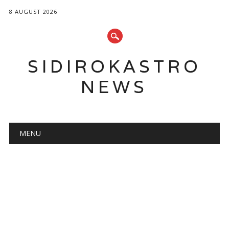
8 AUGUST 2026
SIDIROKASTRO
NEWS
Main menu
Skip
MENU
to
content