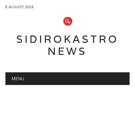
8 AUGUST 2026
SIDIROKASTRO
NEWS
Main menu
Skip
MENU
to
content