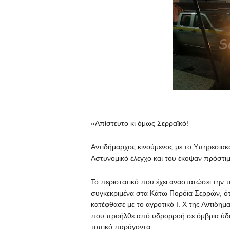
«Απίστευτο κι όμως Σερραϊκό!
Αντιδήμαρχος κινούμενος με το Υπηρεσιακ
Αστυνομικό έλεγχο και του έκοψαν πρόστι
Το περιστατικό που έχει αναστατώσει την τ
συγκεκριμένα στα Κάτω Πορόϊα Σερρών, ότ
κατέφθασε με το αγροτικό Ι. Χ της Αντιδη
που προήλθε από υδρορροή σε όμβρια ύδα
τοπικό παράγοντα.