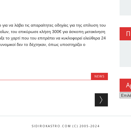
ια να λάβει τις απαραίτητες οδηγίες για της επίλυση του
οΐων, του επικύρωσε κλήση 300€ για άσκοπη μετακίνηση
Π
ξε το χαρτί που του επιτρέπει να κυκλοφορεί ελεύθερα 24
τυνομικοί δεν το δέχτηκαν, όπως υποστηρίζει ο
NEWS
Α
Αρχεί
SIDIROKASTRO.COM (C) 2005-2024