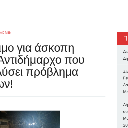
ADMIN
Π
τιμο για άσκοπη
Δι
 Αντιδήμαρχο που
Δή
ιλύσει πρόβλημα
Σι
Γε
ων!
Λα
Ma
Δή
oσ
Μα
20