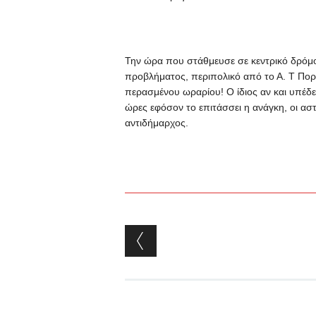
Την ώρα που στάθμευσε σε κεντρικό δρόμο γ
προβλήματος, περιπολικό από το Α. Τ Πορ
περασμένου ωραρίου! Ο ίδιος αν και υπέδει
ώρες εφόσον το επιτάσσει η ανάγκη, οι ασ
αντιδήμαρχος.
Post navigation