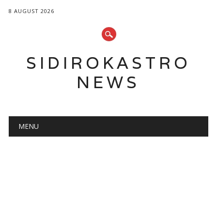
8 AUGUST 2026
SIDIROKASTRO
NEWS
Main menu
Skip
MENU
to
content