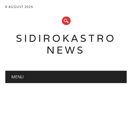
8 AUGUST 2026
SIDIROKASTRO
NEWS
Main menu
Skip
MENU
to
content