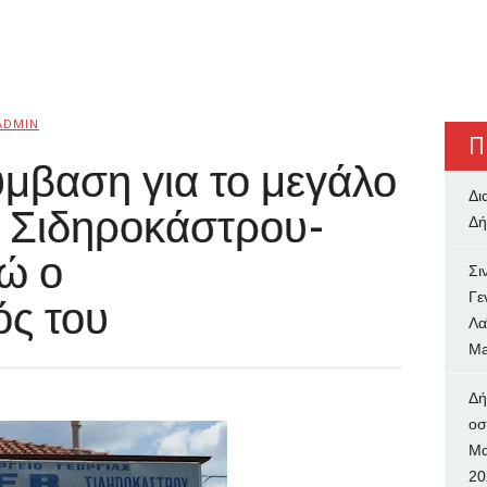
ADMIN
Π
μβαση για το μεγάλο
Δι
 Σιδηροκάστρου-
Δή
ρώ ο
Σι
Γε
ς του
Λα
Ma
Δή
oσ
Μα
20