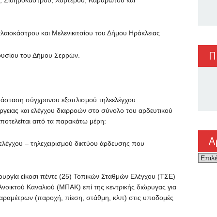
, Σιδηροκάστρου, Χορτερού, Καμαρωτού και
λαιοκάστρου και Μελενικιτσίου του Δήμου Ηράκλειας
Π
ουσίου του Δήμου Σερρών.
ατάσταση σύγχρονου εξοπλισμού τηλεελέγχου
έργειας και ελέγχου διαρροών στο σύνολο του αρδευτικού
οτελείται από τα παρακάτω μέρη:
Α
ελέγχου – τηλεχειρισμού δικτύου άρδευσης που
Αρχεί
τουργία είκοσι πέντε (25) Τοπικών Σταθμών Ελέγχου (ΤΣΕ)
νοικτού Καναλιού (ΜΠΑΚ) επί της κεντρικής διώρυγας για
ραμέτρων (παροχή, πίεση, στάθμη, κλπ) στις υποδομές