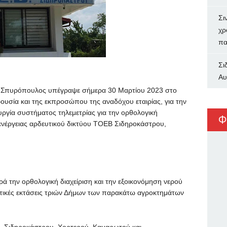
Σι
χρ
πα
Σι
Αυ
ς Σπυρόπουλος υπέγραψε σήμερα 30 Μαρτίου 2023 στο
ουσία και της εκπροσώπου της αναδόχου εταιρίας, για την
υργία συστήματος τηλεμετρίας για την ορθολογική
Φ
ι ενέργειας αρδευτικού δικτύου ΤΟΕΒ Σιδηροκάστρου,
ά την ορθολογική διαχείριση και την εξοικονόμηση νερού
ροτικές εκτάσεις τριών Δήμων των παρακάτω αγροκτημάτων