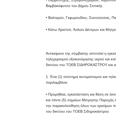
• Θερμοπηγής, Στρυμονοχωρίου, Χαροπού
Βαμβακόφυτου του Δήμου Σιντικής
• Βαλτερού, Γεφυρουδίου, Σκοτούσσας, Πα
• Κάτω Χριστού, Καλών Δέντρων και Μητρ
Αντικείμενο της σύμβασης αποτελεί η εγκ
τηλεχειρισμού εξοικονόμησης νερού και εν
δικτύου του TOEB ΣΙΔΗΡΟΚΑΣΤΡΟΥ και απ
1. Ένα (1) σύστημα αυτοματισμού και τηλε
περιλαμβάνει:
• Προμήθεια, εγκατάσταση και θέση σε λει
και πέντε (5) σημείων Μέτρησης Παροχής Α
την παρακολούθηση όλων των κρισίμων πα
του δικτύου του ΤΟΕΒ Σιδηροκάστρου