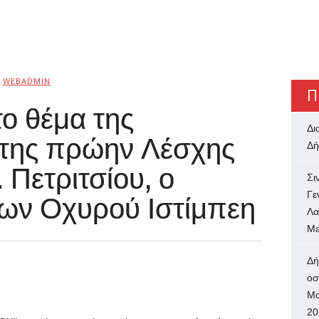
WEBADMIN
Π
ο θέμα της
Δι
της πρώην Λέσχης
Δή
 Πετριτσίου, ο
Σι
Γε
ων Οχυρού Ιστίμπεη
Λα
Ma
Δή
oσ
Μα
20