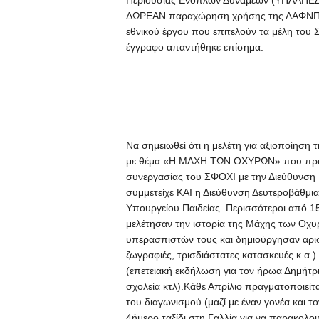
Περιουσίας Ενόπλων Δυνάμεων (ΥΠΑΑΠΕΔ) κ
ΔΩΡΕΑΝ παραχώρηση χρήσης της ΛΑΦΝΠ, 
εθνικού έργου που επιτελούν τα μέλη του
έγγραφο απαντήθηκε επίσημα.
Να σημειωθεί ότι η μελέτη για αξιοποίησ
με θέμα «Η ΜΑΧΗ ΤΩΝ ΟΧΥΡΩΝ» που πραγμ
συνεργασίας του ΣΦΟΧΙ με την Διεύθυνση
συμμετείχε ΚΑΙ η Διεύθυνση Δευτεροβάθμι
Υπουργείου Παιδείας. Περισσότεροι από 15
μελέτησαν την ιστορία της Μάχης των Οχ
υπερασπιστών τους και δημιούργησαν αρισ
ζωγραφιές, τρισδιάστατες κατασκευές κ.α.)
(επετειακή εκδήλωση για τον ήρωα Δημήτρι
σχολεία κτλ).Κάθε Απρίλιο πραγματοποιείτ
του διαγωνισμού (μαζί με έναν γονέα και τ
4ήμερο ταξίδι στη Γαλλία για να παρακολο