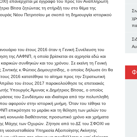
ΧΙ) επανέρχεται με έγγραφό του προς τον Αναπληρωτή
ριο Βίτσα ζητώντας τη στήριξή του στο θέμα της
Σι
υράς Νέου Πετριτσίου με σκοπό τη δημιουργία ιστορικού
χρ
πα
Σι
Αυ
Ιανουάριο του έτους 2016 όταν η Γενική Συνέλευση του
ηση της ΛΑΦΝΠ, η οποία βρίσκεται σε αχρησία εδώ και
καιρικών συνθηκών και του χρόνου. Σε εκείνη τη Γενική
 Σιντικής κ.Φώτιος Δομουχτσίδης, ο οποίος δήλωσε ότι θα
Φ
 έτους 2016 κατατέθηκε το αίτημα προς την Στρατιωτική
Απρίλιο του έτους 2017 παρακολούθησε τις επετειακές
τής Υπουργός Άμυνας κ.Δημήτριος Βίτσας, ο οποίος
δράσεις του Συνδέσμου και ιδιαίτερα από την πολυπληθή
που αφορούν στην ιστορική μνήμη. Όταν του τέθηκε το
ΝΠ επικρότησε το μεράκι και τη θέληση των μελών του
κή κοινωνία διαθέτοντας προσωπικό χρόνο και χρήματα
 της Μάχης των Οχυρών. Ζήτησε από το ΔΣ του ΣΦΟΧΙ να
 τη νεοσυσταθείσα Υπηρεσία Αξιοποίησης Ακίνητης