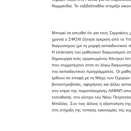
Νορμανδία. Το ταξίδι/έπαθλο στηρίζει οικ
Μπορεί να ειπωθεί ότι για τους Σερραίους
χρονιά ο ΣΦΟΧΙ ζήτησε έγκριση από το Υπο
διαγωνισμού (με τη μορφή εκπαιδευτικού 
Η επέκταση του μαθητικού διαγωνισμού στο
δημιουργία ενός οργανωμένου Κέντρου Ιστο
που συμμετέχουν στον εν λόγω διαγωνισμό 
του εκπαιδευτικού προγράμματος. Οι μαθητ
έρθουν σε επαφή με τη Μάχη των Οχυρών μ
βιντεοπροβολές, αφηγήσεις και άλλες εκπα
στο κτίριο της παροπλισμένης ΛΑΦΝΠ αποτε
τοποθεσία, στο κέντρο του Νέου Πετριτσίο
Μπέλλες. Συν τοις άλλοις η αξιοποίηση τ
στη στήριξη της τοπικής οικονομίας της ευ