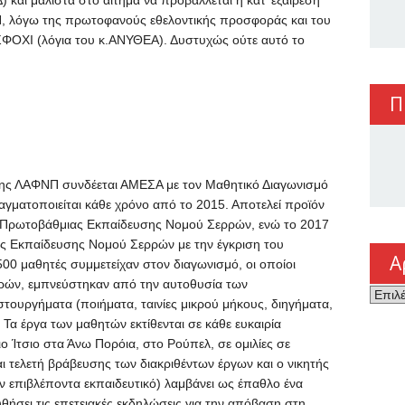
αι μάλιστα στο αίτημα να προβάλλεται η κατ’ εξαίρεση
λόγω της πρωτοφανούς εθελοντικής προσφοράς και του
 ΣΦΟΧΙ (λόγια του κ.ΑΝΥΘΕΑ). Δυστυχώς ούτε αυτό το
Π
η της ΛΑΦΝΠ συνδέεται ΑΜΕΣΑ με τον Μαθητικό Διαγωνισμό
ατοποιείται κάθε χρόνο από το 2015. Αποτελεί προϊόν
 Πρωτοβάθμιας Εκπαίδευσης Νομού Σερρών, ενώ το 2017
ας Εκπαίδευσης Νομού Σερρών με την έγκριση του
Α
00 μαθητές συμμετείχαν στον διαγωνισμό, οι οποίοι
υρών, εμπνεύστηκαν από την αυτοθυσία των
Αρχεί
τουργήματα (ποιήματα, ταινίες μικρού μήκους, διηγήματα,
. Τα έργα των μαθητών εκτίθενται σε κάθε ευκαιρία
ο Ίτσιο στα Άνω Πορόια, στο Ρούπελ, σε ομιλίες σε
αι τελετή βράβευσης των διακριθέντων έργων και ο νικητής
ον επιβλέποντα εκπαιδευτικό) λαμβάνει ως έπαθλο ένα
υθήσει τις επετειακές εκδηλώσεις για την απόβαση στη