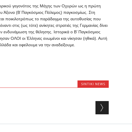
στορικού γεγονότος της Μάχης των Οχυρών ως η πρώτη
του Άξονα (Β΄Παγκόσμιος Πόλεμος) παγκοσμίως. Στη
ται ποικιλοτρόπως το παράδειγμα της αυτοθυσίας που
αντι στις (ως τότε) ανίκητες στρατιές της Γερμανίας δίνει
 ενδυνάμωση της θέλησης. Ιστορικά ο Β’ Παγκόσμιος
σαν ΟΛΟΙ οι Έλληνες ενωμένοι και νίκησαν (ηθικά). Αυτή
λλάδα και οφείλουμε να την αναδείξουμε.
SINTIKI NEWS