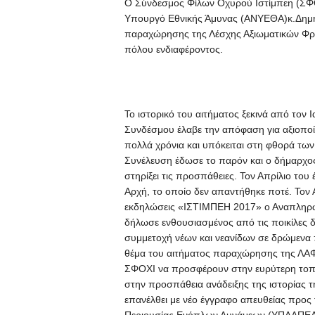
Ο Σύνδεσμος Φίλων Οχυρού Ιστίμπεη (ΣΦΟ
Υπουργό Εθνικής Άμυνας (ΑΝΥΕΘΑ)κ.Δημήτ
παραχώρησης της Λέσχης Αξιωματικών Φρο
πόλου ενδιαφέροντος.
Το ιστορικό του αιτήματος ξεκινά από τον 
Συνδέσμου έλαβε την απόφαση για αξιοποί
πολλά χρόνια και υπόκειται στη φθορά των 
Συνέλευση έδωσε το παρόν και ο δήμαρχος
στηρίξει τις προσπάθειες. Τον Απρίλιο του
Αρχή, το οποίο δεν απαντήθηκε ποτέ. Τον 
εκδηλώσεις «ΙΣΤΙΜΠΕΗ 2017» ο Αναπληρω
δήλωσε ενθουσιασμένος από τις ποικίλες 
συμμετοχή νέων και νεανίδων σε δρώμενα 
θέμα του αιτήματος παραχώρησης της ΛΑΦ
ΣΦΟΧΙ να προσφέρουν στην ευρύτερη τοπι
στην προσπάθεια ανάδειξης της ιστορίας
επανέλθει με νέο έγγραφο απευθείας προς