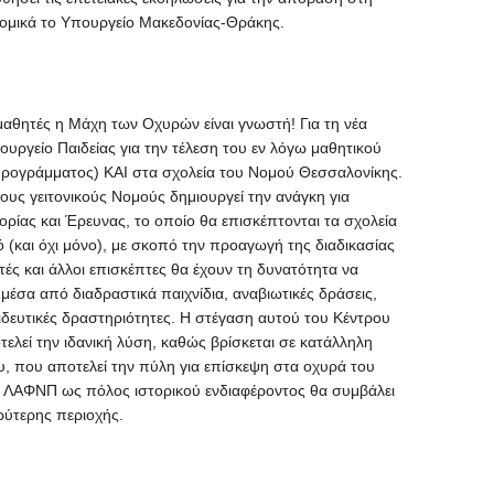
ονομικά το Υπουργείο Μακεδονίας-Θράκης.
 μαθητές η Μάχη των Οχυρών είναι γνωστή! Για τη νέα
υργείο Παιδείας για την τέλεση του εν λόγω μαθητικού
προγράμματος) ΚΑΙ στα σχολεία του Νομού Θεσσαλονίκης.
υς γειτονικούς Νομούς δημιουργεί την ανάγκη για
ρίας και Έρευνας, το οποίο θα επισκέπτονται τα σχολεία
(και όχι μόνο), με σκοπό την προαγωγή της διαδικασίας
ές και άλλοι επισκέπτες θα έχουν τη δυνατότητα να
έσα από διαδραστικά παιχνίδια, αναβιωτικές δράσεις,
ιδευτικές δραστηριότητες. Η στέγαση αυτού του Κέντρου
λεί την ιδανική λύση, καθώς βρίσκεται σε κατάλληλη
υ, που αποτελεί την πύλη για επίσκεψη στα οχυρά του
ης ΛΑΦΝΠ ως πόλος ιστορικού ενδιαφέροντος θα συμβάλει
ρύτερης περιοχής.