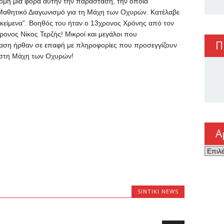
όμη μια φορά αυτήν την παράσταση, την οποία
 Μαθητικό Διαγωνισμό για τη Μάχη των Οχυρών. Κατέλαβε
 κείμενα”. Βοηθός του ήταν ο 13χρονος Χρόνης από τον
ρονος Νίκος Τερζής! Μικροί και μεγάλοι που
Π
ση ήρθαν σε επαφή με πληροφορίες που προσεγγίζουν
α στη Μάχη των Οχυρών!
Α
Αρχεί
SINTIKI NEWS