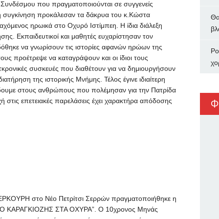
υ Συνδέσμου που πραγματοποιούνται σε συγγενείς
η συγκίνηση προκάλεσαν τα δάκρυα του κ.Κώστα
Θα
αχόμενος ηρωικά στο Οχυρό Ιστίμπεη. Η ίδια διάλεξη
βλ
σης. Εκπαιδευτικοί και μαθητές ευχαρίστησαν τον
δόθηκε να γνωρίσουν τις ιστορίες αφανών ηρώων της
Ρο
υς προέτρεψε να καταγράψουν και οι ίδιοι τους
χο
κρονικές συσκευές που διαθέτουν για να δημιουργήσουν
διατήρηση της ιστορικής Μνήμης. Τέλος έγινε ιδιαίτερη
οδίδουμε στους ανθρώπους που πολέμησαν για την Πατρίδα
χή στις επετειακές παρελάσεις έχει χαρακτήρα απόδοσης
Φ
ΜΕΡΚΟΥΡΗ στο Νέο Πετρίτσι Σερρών πραγματοποιήθηκε η
ν “Ο ΚΑΡΑΓΚΙΟΖΗΣ ΣΤΑ ΟΧΥΡΑ”. Ο 10χρονος Μηνάς