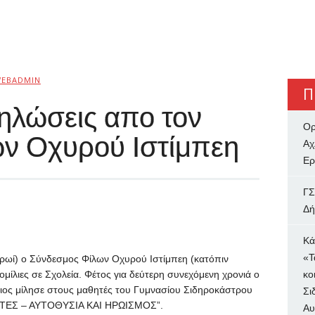
EBADMIN
Π
ηλώσεις απο τον
Ορ
ν Οχυρού Ιστίμπεη
Αχ
Ερ
ΓΣ
Δή
Κά
«Τ
ωί) ο Σύνδεσμος Φίλων Οχυρού Ιστίμπεη (κατόπιν
ίλιες σε Σχολεία. Φέτος για δεύτερη συνεχόμενη χρονιά ο
κο
ιος μίλησε στους μαθητές του Γυμνασίου Σιδηροκάστρου
Σι
ΤΕΣ – ΑΥΤΟΘΥΣΙΑ ΚΑΙ ΗΡΩΙΣΜΟΣ”.
Αυ