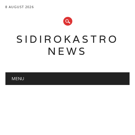
8 AUGUST 2026
SIDIROKASTRO
NEWS
Main menu
Skip
MENU
to
content