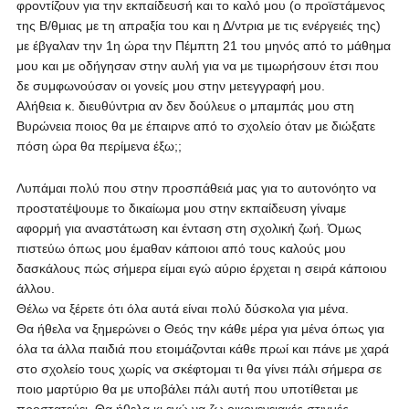
φροντίζουν για την εκπαίδευσή και το καλό μου (ο προϊστάμενος
της Β/θμιας με τη απραξία του και η Δ/ντρια με τις ενέργειές της)
με έβγαλαν την 1η ώρα την Πέμπτη 21 του μηνός από το μάθημα
μου και με οδήγησαν στην αυλή για να με τιμωρήσουν έτσι που
δε συμφωνούσαν οι γονείς μου στην μετεγγραφή μου.
Αλήθεια κ. διευθύντρια αν δεν δούλευε ο μπαμπάς μου στη
Βυρώνεια ποιος θα με έπαιρνε από το σχολείο όταν με διώξατε
πόση ώρα θα περίμενα έξω;;
Λυπάμαι πολύ που στην προσπάθειά μας για το αυτονόητο να
προστατέψουμε το δικαίωμα μου στην εκπαίδευση γίναμε
αφορμή για αναστάτωση και ένταση στη σχολική ζωή. Όμως
πιστεύω όπως μου έμαθαν κάποιοι από τους καλούς μου
δασκάλους πώς σήμερα είμαι εγώ αύριο έρχεται η σειρά κάποιου
άλλου.
Θέλω να ξέρετε ότι όλα αυτά είναι πολύ δύσκολα για μένα.
Θα ήθελα να ξημερώνει ο Θεός την κάθε μέρα για μένα όπως για
όλα τα άλλα παιδιά που ετοιμάζονται κάθε πρωί και πάνε με χαρά
στο σχολείο τους χωρίς να σκέφτομαι τι θα γίνει πάλι σήμερα σε
ποιο μαρτύριο θα με υποβάλει πάλι αυτή που υποτίθεται με