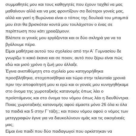
συμμαθητές μου και τους καθηγητές που έχουν ταχθεί να μας
μαθαίνουν αλλά και να μας φροντίζουν σα δεύτεροι γονείς μας,
αλλά και γιατί η Βυρώνεια είναι ο τόπος της δουλειά του μπαμπά
μου έτσι θα βρισκόταν κοντά μου τουλάχιστον ο ένας σε
περίπτωση που κάτι χρειαζόμουν.
Βλέπετε οι γονείς μου εργάζονται και οι δύο σκληρά για να τα
βγάλουμε πέρα.
Είμαι μαθήτρια αυτού του σχολείου από την Α΄ Γυμνασίου δε
γνωρίζω τι κακό έκανα και σε ποιον, αυτό που ξέρω είναι πώς
εδώ και μισό χρόνο η ζωή μου άλλαξε.
Έγινα ανεπιθύμητη στο σχολείο μου κατηγορήθηκα
προσβλήθηκα, στοχοποιήθηκα και τώρα στην τελευταία χρονιά
πριν την αποφοίτησή μου κι εγώ και οι γονείς μου κυνηγηθήκαμε
στο όνομα της χωροταξικής κατανομής όπως λέει ο
προϊστάμενος και στο όνομα του νόμου όπως λέει η διευθύντρια.
Ποιας χωροταξικής κατανομής αφού είμαστε μόνο 26 όλα κι όλα
τα παιδιά και 5 στην Γ΄τάξη;; και ποιου νόμου αφού ο νόμος των
μετεγγραφών έγινε για να διευκολύνουν εμάς και τις οικογένειές
μας;
Είμαι ένα παιδί που δύο παιδαγωγοί που ορκίστηκαν να