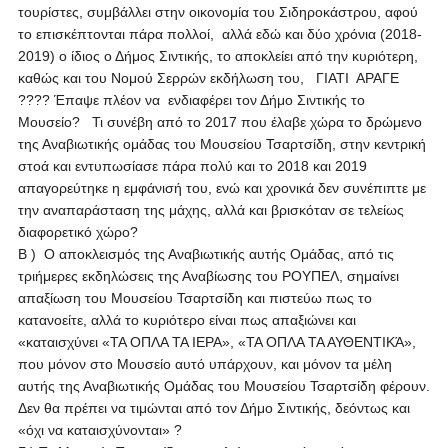
τουρίστες, συμβάλλει στην οικονομία του Σιδηροκάστρου, αφού
το επισκέπτονται πάρα πολλοί, αλλά εδώ και δύο χρόνια (2018-
2019) ο ίδιος ο Δήμος Σιντικής, το αποκλείει από την κυριότερη,
καθώς και του Νομού Σερρών εκδήλωση του, ΓΙΑΤΙ ΑΡΑΓΕ
???? Έπαψε πλέον να ενδιαφέρει τον Δήμο Σιντικής το
Μουσείο? Τι συνέβη από το 2017 που έλαβε χώρα το δρώμενο
της Αναβιωτικής ομάδας του Μουσείου Τσαρτσίδη, στην κεντρική
στοά και εντυπωσίασε πάρα πολύ και το 2018 και 2019
απαγορεύτηκε η εμφάνισή του, ενώ και χρονικά δεν συνέπιπτε με
την αναπαράσταση της μάχης, αλλά και βρισκόταν σε τελείως
διαφορετικό χώρο?
Β ) Ο αποκλεισμός της Αναβιωτικής αυτής Ομάδας, από τις
τριήμερες εκδηλώσεις της Αναβίωσης του ΡΟΥΠΕΛ, σημαίνει
απαξίωση του Μουσείου Τσαρτσίδη και πιστεύω πως το
κατανοείτε, αλλά το κυριότερο είναι πως απαξιώνει και
«καταισχύνει «ΤΑ ΟΠΛΑ ΤΑ ΙΕΡΑ», «ΤΑ ΟΠΛΑ ΤΑ ΑΥΘΕΝΤΙΚΆ»,
που μόνον στο Μουσείο αυτό υπάρχουν, και μόνον τα μέλη
αυτής της Αναβιωτικής Ομάδας του Μουσείου Τσαρτσίδη φέρουν.
Δεν θα πρέπει να τιμώνται από τον Δήμο Σιντικής, δεόντως και
«όχι να καταισχύνονται» ?