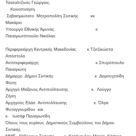
Τσαταλτζινός Γεώργιος.
Κοινοποίηση
Σεβασμιώτατο Μητροπολίτη Σιντικής κκ
Μακάριο
Υπουργό Εθνικής Άμυνας κ
Παναγιωτόπουλο Νικόλαο.
Περιφερειάρχη Κεντρικής Μακεδονίας κ Τζιτζικώστα
Απόστολο
Αντιπεριφεριάρχη κ Σπυρόπουλο
Παναγιώτη
Δήμαρχο Δήμου Σιντικής κ .Δομουχτσίδη
Φώτη
Αρχηγό Μείζονος Αντιπολίτευσης κ. Λούγγο
Ζήση
Αρχηγούς Ελάσ. Αντιπολίτευσης κ. Όλγα
Φυταγγουρίδου και
κ. Ιωσήφ Παναγιωτίδη
Όλους τους κυρίους Δημοτικούς Συμβούλους του Δήμου
Σιντικής