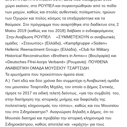
χώρο εκείνον, στο ΡΟΥΠΕΛ και συγκεντρώθηκαν από το πεδίο
των μαχών, καθώς και στολές αυθεντικές πολεμιστών, ηρώων
των Οχυρών και πολύς κόσμος τα επεξεργάστηκε και τα
θαύμασε. Στο πρόγραμμα που αναρτήθηκε στο διαδίκτυο στις 2
Μαίου 2019 (καθώς και του 2018) διάβασε ο ενδιαφερόμενος
Στην Αναβίωση ΡΟΥΠΕΛ «ΣΥΜΜΕΤΕΧΟΥΝ οι αναβιωτικές
ομάδες : «Στενωπός» (Ελλάδα), «Kampfgruppe «Süden»
Hellenic Reenactment Group» (Ελλάδα), «Club for Military
Historical Reconstruction «Brothers in Arms»» (Βουλγαρία) και
«Deutsches Ffrei-korps Verband» (Ρουμανία). ΠΟΥΘΕΝΑ
ΑΝΑΒΙΩΤΙΚΗ ΟΜΑΔΑ ΜΟΥΣΕΙΟΥ ΤΣΑΡΤΣΙΔΗ.
Τα ερωτήματα που προκύπτουν άμεσα είναι:
A ) Γιατί εδώ και δύο χρόνια δεν συμμετέχει η Αναβιωτική ομάδα
του μουσείου Τσαρτσίδη Μιχάλη, τον οποίο ο Δήμος Σιντικής,
τίμησε το 2017 σε ειδική τελετή δεόντως, «για την συμβολή του,
στην διατήρηση της ιστορικής μνήμης και διαφύλαξη της
πολιτιστικής κληρονομιάς του τόπου», καθώς και του Μουσείου
του στο Σιδηρόκαστρο?. Αναγνώρισε δηλαδή ο Δήμος, ότι το
Μουσείο διατηρεί και προβάλει την ιστορική κληρονομιά του
Σιδηροκάστρου, καθώς αποτελεί και «κράχτη» για τους