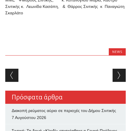
ΜΜΕ Ψιθύρους Σιντικής, κ. Κοτάνογλου Μαρία, Κάστρο
Σιντικής κ. Λεωνίδα Κασάπη, & Θάρρος Σιντικής κ Παναγιώτη
Σκαρλάτο
NEWS
Post navigation
Πρόσφατα άρθρα
Διακοπή ρεύματος αύριο σε περιοχές του Δήμου Σιντικής
7 Αυγούστου 2026
Σιντική: Τη δομή «Κλειδί» επισκέφθηκε η Γενική Πρόξενος