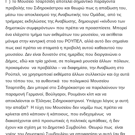
Γ ) Το Μουσείο Τσαρτσίδη αποτελεί σημαντικό παράγοντα
προβολής του Σιδηροκάστρου και θεωρώ πως η απαξίωση του,
μέσω του αποκλεισμού της Αναβιωτικής του Ομάδας, από τις
τριήμερες εκδηλώσεις της Αναβίωσης, δημιουργεί «κίνδυνο των
δημοτικών συμφερόντων» που πρέπει να προασπίσετε. Μπορεί
ένα ελάχιστο τμήμα των εκθεμάτων του μουσείου, να εκτίθεται
μόνιμα στην κεντρική στοά του ΡΟΥΠΕΛ, αλλά αυτό δεν σημαίνει
πως εκεί πρέπει να σταματά η προβολή αυτού καθεαυτού του
μουσείου. Δεν είναι δυνατόν στις ημερίδες που διοργανώνει ο
Δήμος, εδώ και τρία χρόνια, σε πολεμικά μουσεία άλλων πόλεων,
προκειμένου να προβάλλει – να διαφημίσει, την Αναβίωση στο
Ρούπελ, να χρησιμοποιεί εκθέματα άλλων συλλεκτών και όχι αυτά
του τόπου του, τα αυθεντικά του πολεμικού Μουσείου
Τσαρτσίδη. Δεν μπορεί στο Σιδηρόκαστρο να παρελαύνουν την
παραμονή Γερμανοί, Βούλγαροι, Ρουμάνοι κλπ και να
αποκλείονται οι Έλληνες Σιδηροκαστρινοί. Υπάρχει λόγος γι αυτή
την απαξία? Η τύχη του Μουσείου δεν νομίζω πως πρέπει να
κρίνεται από κάποιον ή κάποιους, που ενδεχομένως να
διακατέχονται από προσωπικές ή πολιτικές εμπάθειες, ή δεν
έχουν και σχέση με το Δημοτικό Συμβούλιο. Θεωρώ πως είναι
χρέος του Δημοτικού Συμβουλίου να αποφασίσει γι αυτό (αν θα