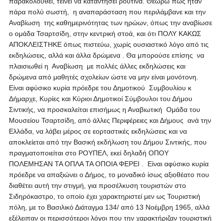
παρακολουθεί, τείνει να καταντήσει ρουτίνα. Θεωρώ πως ήταν
πάρα πολύ σωστή, η αναπαράσταση που περιλάμβανε και την
Αναβίωση της καθημερινότητας των ηρώων, όπως την αναβίωσε
ο ομάδα Τσαρτσίδη, στην κεντρική στοά, και ότι ΠΟΛΥ ΚΑΚΩΣ
ΑΠΟΚΛΕΙΣΤΗΚΕ όπως πιστεύω, χωρίς ουσιαστικό λόγο από τις
εκδηλώσεις, αλλά και άλλα δρώμενα . Θα μπορούσε επίσης να
πλαισιωθεί η Αναβίωση με πολλές άλλες εκδηλώσεις και
δρώμενα από μαθητές σχολείων ώστε να μην είναι μονότονη.
Είναι αφύσικο κυρία πρόεδρε του Δημοτικού Συμβουλίου κ
Δήμαρχε, Κυρίες και Κύριοι Δημοτικοί Σύμβουλοι του Δήμου
Σιντικής, να προσκαλείται επισήμως η Αναβιωτική Ομάδα του
Μουσείου Τσαρτσίδη, από άλλες Περιφέρειες και Δήμους ανά την
Ελλάδα, να λάβει μέρος σε εορταστικές εκδηλώσεις και να
αποκλείεται από την Βασική εκδήλωση του Δήμου Σιντικής, που
πραγματοποιείται στο ΡΟΥΠΕΛ, εκεί δηλαδή ΟΠΟΥ
ΠΟΛΕΜΗΣΑΝ ΤΑ ΟΠΛΑ ΤΑ ΟΠΟΙΑ ΦΕΡΕΙ . Είναι αφύσικο κυρία
πρόεδρε να απαξιώνει ο Δήμος, το μοναδικό ίσως αξιοθέατο που
διαθέτει αυτή την στιγμή, για προσέλκυση τουριστών στο
Σιδηρόκαστρο, το οποίο έχει χαρακτηριστεί μεν ως Τουριστική
πόλη, με το Βασιλικό Διάταγμα 134/ από 13 Νοέμβρη 1965, αλλά
εξέλειπαν οι περισσότεροι λόγοι που την χαρακτήριζαν τουριστική