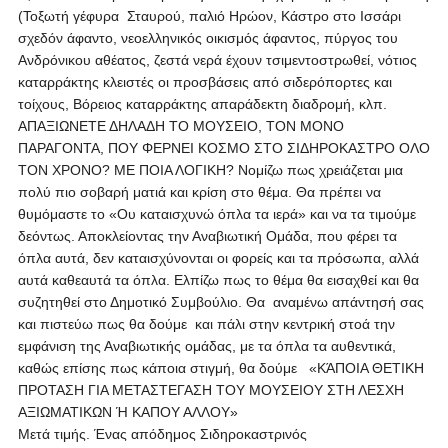
(Τοξωτή γέφυρα Σταυρού, παλιό Ηρώον, Κάστρο στο Ισσάρι
σχεδόν άφαντο, νεοελληνικός οικισμός άφαντος, πύργος του
Ανδρόνικου αθέατος, ζεστά νερά έχουν τσιμεντοστρωθεί, νότιος
καταρράκτης κλειστές οι προσβάσεις από σιδερόπορτες και
τοίχους, Βόρειος καταρράκτης απαράδεκτη διαδρομή, κλπ.
ΑΠΑΞΙΩΝΕΤΕ ΔΗΛΑΔΗ ΤΟ ΜΟΥΣΕΙΟ, ΤΟΝ ΜΟΝΟ
ΠΑΡΑΓΟΝΤΑ, ΠΟΥ ΦΕΡΝΕΙ ΚΟΣΜΟ ΣΤΟ ΣΙΔΗΡΟΚΑΣΤΡΟ ΟΛΟ
ΤΟΝ ΧΡΟΝΟ? ΜΕ ΠΟΙΑ ΛΟΓΙΚΗ? Νομίζω πως χρειάζεται μια
πολύ πιο σοβαρή ματιά και κρίση στο θέμα. Θα πρέπει να
θυμόμαστε το «Ου καταισχυνώ όπλα τα ιερά» και να τα τιμούμε
δεόντως. Αποκλείοντας την Αναβιωτική Ομάδα, που φέρει τα
όπλα αυτά, δεν καταισχύνονται οι φορείς και τα πρόσωπα, αλλά
αυτά καθεαυτά τα όπλα. Ελπίζω πως το θέμα θα εισαχθεί και θα
συζητηθεί στο Δημοτικό Συμβούλιο. Θα αναμένω απάντησή σας
και πιστεύω πως θα δούμε και πάλι στην κεντρική στοά την
εμφάνιση της Αναβιωτικής ομάδας, με τα όπλα τα αυθεντικά,
καθώς επίσης πως κάποια στιγμή, θα δούμε «ΚΆΠΟΙΑ ΘΕΤΙΚΗ
ΠΡΟΤΑΣΗ ΓΙΑ ΜΕΤΑΣΤΕΓΑΣΗ ΤΟΥ ΜΟΥΣΕΙΟΥ ΣΤΗ ΛΕΣΧΗ
ΑΞΙΩΜΑΤΙΚΩΝ Ή ΚΑΠΟΥ ΑΛΛΟΥ»
Μετά τιμής. Ένας απόδημος Σιδηροκαστρινός