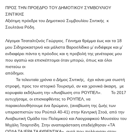
ΠΡΟΣ ΤΗΝ ΠΡΟΕΔΡΟ ΤΟΥ ΔΗΜΟΤΙΚΟΥ ΣΥΜΒΟΥΛΙΟΥ
ΣΙΝΤΙΚΗΣ
Αξιότιμη πρόεδρε του Δημοτικού Συμβουλίου Σιντικής κ
Σουλτάνα Ρόδη.
Λέγομαι Τσαταλτζινός Γεώργιος. Γέννημα θρέμμα έως και τα 18
μου Σιδηροκαστρινό και μάλιστα Βαροσλίδικο μ’ ενδιέφερε και μ’
ενδιαφέρει πάντα η πρόοδος και η προβολή της γενέτειρας μου
που αγαπώ και επισκέπτομαι όταν μπορώ, όπως και όλοι
πιστεύω οι
απόδημοι.
Τα τελευταία χρόνια ο Δήμος Σιντικής, έχει κάνει μια σωστή
στροφή, προς τον ιστορικό Τουρισμό, αν και χρονικά άκαιρη, με
κορυφαία εκδήλωση την «Αναβίωση στο ΡΟΥΠΕΛ». Το 2017
ευτυχήσαμε, οι επισκεφθέντες το ΡΟΥΠΕΛ, να
παρακολουθήσουμε ένα δρώμενο, (αναβίωση της ζωής των
υπερασπιστών του Ρούπελ 40-41) στην Κεντρική Στοά, από την
Αναβιωτική Ομάδα του Πολεμικού και Λαογραφικού Μουσείου του
Μιχάλη Τσαρτσίδη. Στην αναπαράσταση επεδείχθησαν «ΤΑ
ΟΠΛΑ ΤΑ ΙΕΡΑ ΤΑ ΑΥΘΕΝΤΙΚΑ», αυτά που πολέμησαν στον