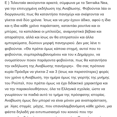
Ε ) Τελευταία ακούγονται αρκετά, σύμφωνα με τα Serraika Nea,
για την επιτυχημένη εκδήλωση της Αναβίωσης. Φοβούνται λέει οι
διοργανωτές πως θα καταντήσει πανηγύρι και σκέφτονται να
γίνεται ανά δύο χρόνια. Ίσως και να μην έχουν άδικο, αφού η ίδια
και η ίδια κάθε χρόνο παράσταση, καταντάει ρουτίνα και οι
μπύρες, τα καπελάκια οι μπλούζες, αναμνηστικά βέβαια και
απαραίτητα, αλλά και ίσως αν θα επιτραπούν και άλλα
εμπορεύματα, δώσουν μορφή πανηγυριού. Δεν μας λένε τι
φοβούνται. «Θα πρέπει όμως κάποια στιγμή, αυτοί που το
φοβούνται, συμπεριλαμβανομένου και του κ Δημάρχου, να
ονοματίσουν ποιον παράγοντα φοβούνται, πως θα καταντήσει
την εκδήλωση της Αναβίωσης πανήγυρη». Θα σας πρότεινα
κυρία Πρόεδρε να γίνεται 2 και 3 (ίσως και περισσότερες) φορές
τον χρόνο η Αναβίωση, την ημέρα όμως της γιορτής της μνήμης
του Ρούπελ, που πρέπει όμως να έχει διδακτικό χαρακτήρα και
να την παρακολουθήσουν, όλα τα Ελληνικά σχολεία, ώστε να
γνωρίσουν τα παιδιά αυτό το τμήμα της πρόσφατης ιστορίας.
Αναβίωση όμως δεν μπορεί να είναι μόνον μια αναπαράσταση,
με λίγες στιγμές μάχης, που επαναλαμβανόμενη κάθε χρόνο, μια
φιέστα δηλαδή για εντυπωσιασμό του κοινού που την