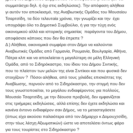
συμμετάσχει δηλ. ή όχι στις εκδηλώσεις). Την απόφαση αλήθεια
γι αυτόν τον αποκλεισμό, της Αναβιωτικής Ομάδος του Μουσείου
Τσαρτσίδη, τα δύο τελευταία χρόνια, την γνωρίζει και την έχει
υπογράψει όλο το Δημοτικό Συμβούλιο, ή για την τύχη ενός
οικονομικού αλλά και ιστορικής σημασίας παράγοντα του Δήμου,
αποφάσισε κάποιος που δεν θα έπρεπε ?
Δ ) Αλήθεια, οικονομικά συμφέρει στον Δήμο να καλούνται
Αναβιωτικές Ομάδες από Γερμανία, Ρουμανία, Βουλγαρία, Αθήνα,
Πάτρα κλπ και να αποκλείεται η μεγαλύτερη σε μέλη Ελληνική
Ομάδα, από το Σιδηρόκαστρο, του ίδιου του Δήμου Σιντικής,
που το πλείστον των μελών της είναι Σιντίκιοι και που φυσικά δεν
στοιχίζουν ? Πόσοι αλήθεια, από τους χιλιάδες επισκέπτες της
Αναβίωσης, περνούν από το Σιδηρόκαστρο, την στιγμή που δεν
τους γνωστοποιείται, το μεγάλου ενδιαφέροντος για πολλούς,
Μουσείο Τσαρτσίδη, με την δέουσα προβολή, δεν εμφανίζεται
στις τριήμερες εκδηλώσεις, αλλά επίσης δεν έχετε εκδηλώσει και
κανένα έντονο ενδιαφέρον σαν Δήμος, να το μεταστεγάσετε
(όπως είχα ακούσει παλαιότερα από τον Δήμαρχο κ Δομουχτσίδη,
στην τέως λέσχη Αξιωματικών) ώστε να αποτελέσει όντως φάρο
για τους τουρίστες στο Σιδηρόκαστρο ?