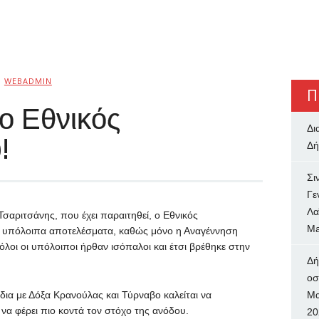
Ό
WEBADMIN
Π
ο Εθνικός
Δι
!
Δή
Σι
Γε
Λα
αριτσάνης, που έχει παραιτηθεί, ο Εθνικός
Ma
α υπόλοιπα αποτελέσματα, καθώς μόνο η Αναγέννηση
όλοι οι υπόλοιποι ήρθαν ισόπαλοι και έτσι βρέθηκε στην
Δή
oσ
δια με Δόξα Κρανούλας και Τύρναβο καλείται να
Μα
 να φέρει πιο κοντά τον στόχο της ανόδου.
20