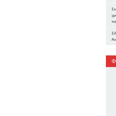
Σι
χρ
πα
Σι
Αυ
Φ