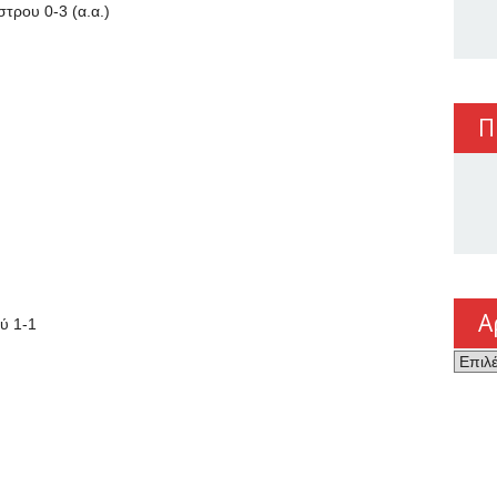
τρου 0-3 (α.α.)
Π
Α
ύ 1-1
Αρχεί