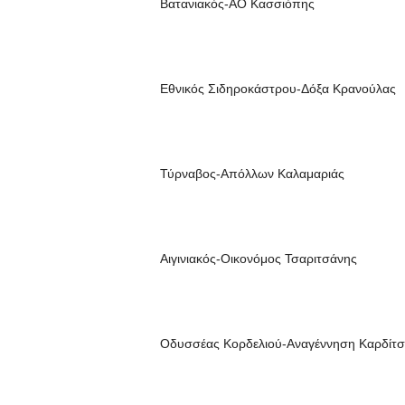
Βατανιακός-ΑΟ Κασσιόπης
Εθνικός Σιδηροκάστρου-Δόξα Κρανούλας
Τύρναβος-Απόλλων Καλαμαριάς
Αιγινιακός-Οικονόμος Τσαριτσάνης
Οδυσσέας Κορδελιού-Αναγέννηση Καρδίτ