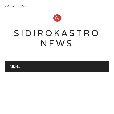
7 AUGUST 2026
SIDIROKASTRO
NEWS
Main menu
Skip
MENU
to
content