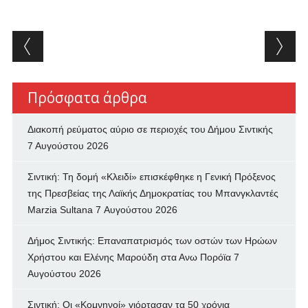
Post navigation
Πρόσφατα άρθρα
Διακοπή ρεύματος αύριο σε περιοχές του Δήμου Σιντικής
7 Αυγούστου 2026
Σιντική: Τη δομή «Κλειδί» επισκέφθηκε η Γενική Πρόξενος
της Πρεσβείας της Λαϊκής Δημοκρατίας του Μπανγκλαντές
Marzia Sultana
7 Αυγούστου 2026
Δήμος Σιντικής: Επαναπατρισμός των oστών των Ηρώων
Χρήστου και Ελένης Μαρούδη στα Ανω Πορόϊα
7
Αυγούστου 2026
Σιντική: Οι «Κομνηνοί» γιόρτασαν τα 50 χρόνια